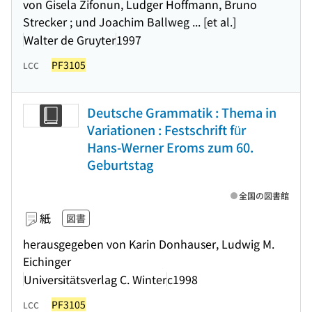
von Gisela Zifonun, Ludger Hoffmann, Bruno
Strecker ; und Joachim Ballweg ... [et al.]
Walter de Gruyter
1997
PF3105
LCC
Deutsche Grammatik : Thema in
Variationen : Festschrift für
Hans-Werner Eroms zum 60.
Geburtstag
全国の図書館
紙
図書
herausgegeben von Karin Donhauser, Ludwig M.
Eichinger
Universitätsverlag C. Winter
c1998
PF3105
LCC