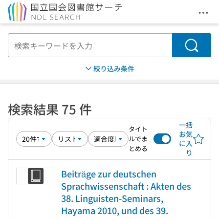
メニ
本文へ移動
検索
絞り込み条件
検索結果 75 件
一括
タイト
お気
ルでま
に入
とめる
り
Beiträge zur deutschen
Sprachwissenschaft : Akten des
38. Linguisten-Seminars,
Hayama 2010, und des 39.