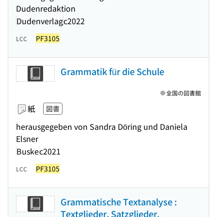
Dudenredaktion
Dudenverlag
c2022
PF3105
LCC
Grammatik für die Schule
全国の図書館
紙
図書
herausgegeben von Sandra Döring und Daniela
Elsner
Buske
c2021
PF3105
LCC
Grammatische Textanalyse :
Textglieder, Satzglieder,