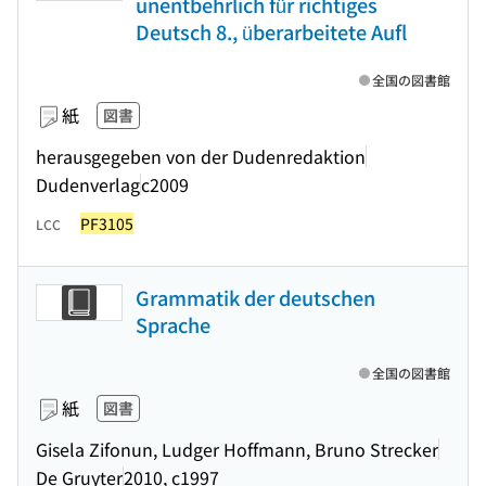
unentbehrlich für richtiges
Deutsch 8., überarbeitete Aufl
全国の図書館
紙
図書
herausgegeben von der Dudenredaktion
Dudenverlag
c2009
PF3105
LCC
Grammatik der deutschen
Sprache
全国の図書館
紙
図書
Gisela Zifonun, Ludger Hoffmann, Bruno Strecker
De Gruyter
2010, c1997