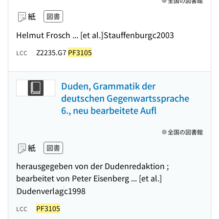
全国の図書館
紙
図書
Helmut Frosch ... [et al.]
Stauffenburg
c2003
Z2235.G7
PF3105
LCC
Duden, Grammatik der
deutschen Gegenwartssprache
6., neu bearbeitete Aufl
全国の図書館
紙
図書
herausgegeben von der Dudenredaktion ;
bearbeitet von Peter Eisenberg ... [et al.]
Dudenverlag
c1998
PF3105
LCC