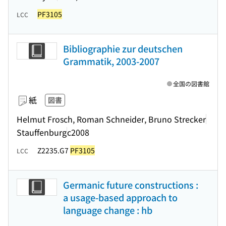
PF3105
LCC
Bibliographie zur deutschen
Grammatik, 2003-2007
全国の図書館
紙
図書
Helmut Frosch, Roman Schneider, Bruno Strecker
Stauffenburg
c2008
Z2235.G7
PF3105
LCC
Germanic future constructions :
a usage-based approach to
language change : hb