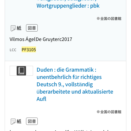
Wortgruppenglieder : pbk
全国の図書館
紙
図書
Vilmos Ágel
De Gruyter
c2017
PF3105
LCC
Duden : die Grammatik :
unentbehrlich für richtiges
Deutsch 9., vollständig
überarbeitete und aktualisierte
Aufl
全国の図書館
紙
図書