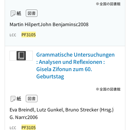
全国の図書館
紙
図書
Martin Hilpert
John Benjamins
c2008
PF3105
LCC
Grammatische Untersuchungen
: Analysen und Reflexionen :
Gisela Zifonun zum 60.
Geburtstag
全国の図書館
紙
図書
Eva Breindl, Lutz Gunkel, Bruno Strecker (Hrsg.)
G. Narr
c2006
PF3105
LCC