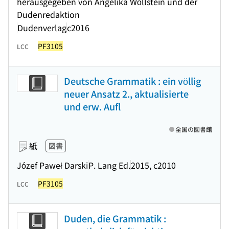
herausgegeben von Angelika Wöllstein und der
Dudenredaktion
Dudenverlag
c2016
PF3105
LCC
Deutsche Grammatik : ein völlig
neuer Ansatz 2., aktualisierte
und erw. Aufl
全国の図書館
紙
図書
Józef Paweł Darski
P. Lang Ed.
2015, c2010
PF3105
LCC
Duden, die Grammatik :