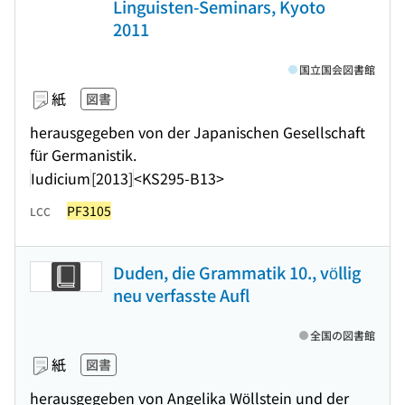
Linguisten-Seminars, Kyoto
2011
国立国会図書館
紙
図書
herausgegeben von der Japanischen Gesellschaft
für Germanistik.
Iudicium
[2013]
<KS295-B13>
PF3105
LCC
Duden, die Grammatik 10., völlig
neu verfasste Aufl
全国の図書館
紙
図書
herausgegeben von Angelika Wöllstein und der