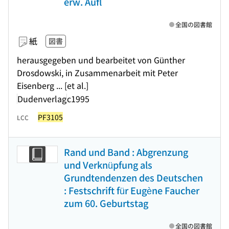
erw. Aufl
全国の図書館
紙
図書
herausgegeben und bearbeitet von Günther
Drosdowski, in Zusammenarbeit mit Peter
Eisenberg ... [et al.]
Dudenverlag
c1995
PF3105
LCC
Rand und Band : Abgrenzung
und Verknüpfung als
Grundtendenzen des Deutschen
: Festschrift für Eugène Faucher
zum 60. Geburtstag
全国の図書館