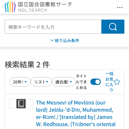
メニ
本文へ移動
検索
絞り込み条件
検索結果 2 件
一括
タイト
お気
ルでま
に入
とめる
り
The Mesnevī of Mevlānā (our
lord) Jelālu-'d-Dīn, Muhammed,
er-Rūmī / [translated by] James
W. Redhouse. (Trübner's oriental