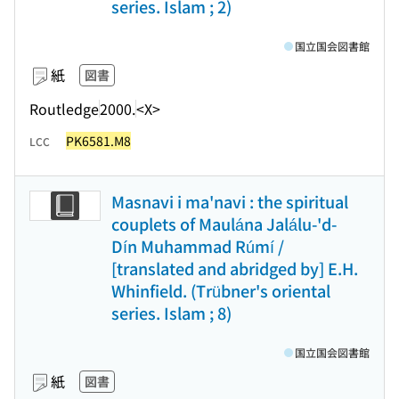
series. Islam ; 2)
国立国会図書館
紙
図書
Routledge
2000.
<X>
PK6581.M8
LCC
Masnavi i ma'navi : the spiritual
couplets of Maulána Jalálu-'d-
Dín Muhammad Rúmí /
[translated and abridged by] E.H.
Whinfield. (Trübner's oriental
series. Islam ; 8)
国立国会図書館
紙
図書