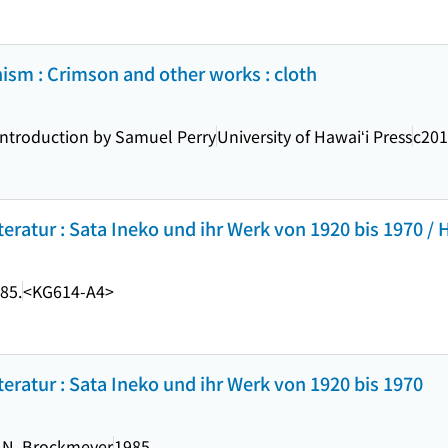
nism : Crimson and other works : cloth
 introduction by Samuel Perry
University of Hawaiʻi Press
c20
teratur : Sata Ineko und ihr Werk von 1920 bis 1970 /
85.
<KG614-A4>
teratur : Sata Ineko und ihr Werk von 1920 bis 1970
 N. Brockmeyer
1985