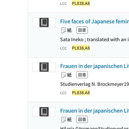
PL838.A8
LCC
Five faces of Japanese femi
紙
図書
Sata Ineko ; translated with an
PL838.A8
LCC
Frauen in der japanischen Li
紙
図書
Studienverlag N. Brockmeyer
19
PL838.A8
LCC
Frauen in der japanischen Li
紙
図書
Hilaria Gössmann
Studienverlag