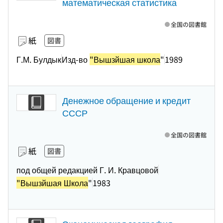
математическая статистика
全国の図書館
紙
図書
Г.М. Булдык
Изд-во
"Вышзйшая школа
"
1989
Денежное обращение и кредит
СССР
全国の図書館
紙
図書
под общей редакцией Г. И. Кравцовой
"Вышзйшая Школа
"
1983