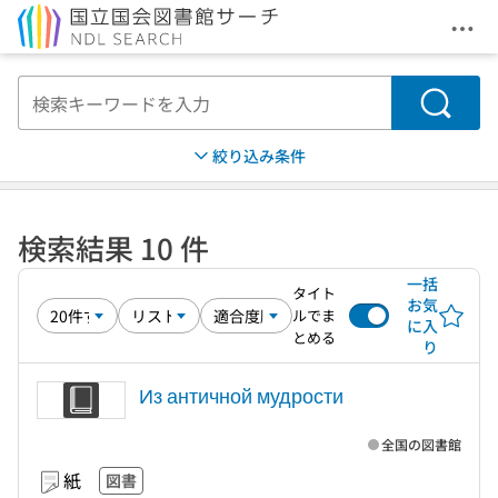
メニ
本文へ移動
検索
絞り込み条件
検索結果 10 件
一括
タイト
お気
ルでま
に入
とめる
り
Из античной мудрости
全国の図書館
紙
図書