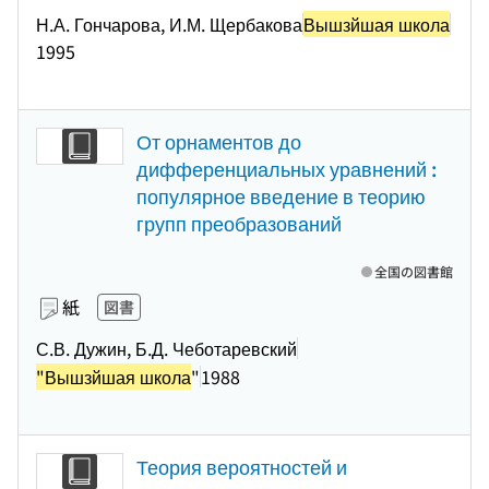
Н.А. Гончарова, И.М. Щербакова
Вышзйшая школа
1995
От орнаментов до
дифференциальных уравнений :
популярное введение в теорию
групп преобразований
全国の図書館
紙
図書
С.В. Дужин, Б.Д. Чеботаревский
"Вышзйшая школа
"
1988
Теория вероятностей и