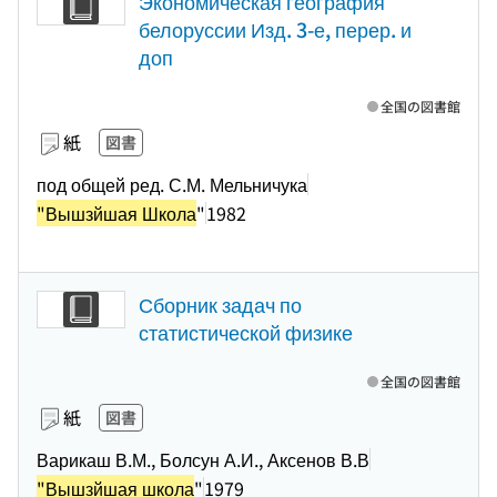
Экономическая география
белоруссии Изд. 3-е, перер. и
доп
全国の図書館
紙
図書
под общей ред. С.М. Мельничука
"Вышзйшая Школа
"
1982
Сборник задач по
статистической физике
全国の図書館
紙
図書
Варикаш В.М., Болсун А.И., Аксенов В.В
"Вышзйшая школа
"
1979