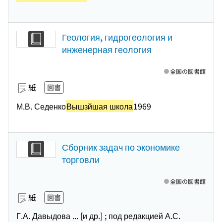
Геология, гидрогеология и
инженерная геология
全国の図書館
紙
図書
М.В. Седенко
Вышзйшая школа
1969
Сборник задач по экономике
торговли
全国の図書館
紙
図書
Г.А. Давыдова ... [и др.] ; под редакцией А.С.