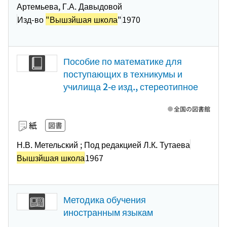
Артемьева, Г.А. Давыдовой
Изд-во
"Вышзйшая школа
"
1970
Пособие по математике для
поступающих в техникумы и
училища 2-е изд., стереотипное
全国の図書館
紙
図書
Н.В. Метельский ; Под редакцией Л.К. Тутаева
Вышзйшая школа
1967
Методика обучения
иностранным языкам