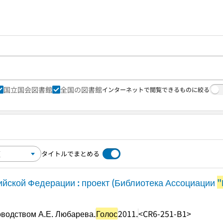
国立国会図書館
全国の図書館
インターネットで閲覧できるものに絞る
タイトルでまとめる
ийской Федерации : проект (Библиотека Ассоциации
"
оводством А.Е. Любарева.
Голос
2011.
<CR6-251-B1>