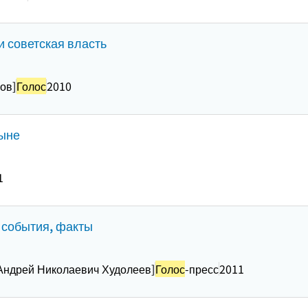
и советская власть
цов]
Голос
2010
цыне
1
, события, факты
 Андрей Николаевич Худолеев]
Голос
-пресс
2011