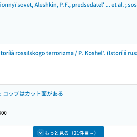
nnyĭ sovet, Aleshkin, P.F., predsedatel' ... et al. ; sosta
Istorii͡a rossiĭskogo terrorizma / P. Koshel'. (Istorii͡a ru
ные : コップはカット面がある
500
もっと見る（21件目～）