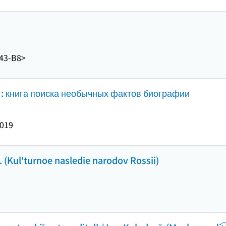
43-B8>
у : книга поиска необычных фактов биографии
019
n]. (Kul'turnoe nasledie narodov Rossii)