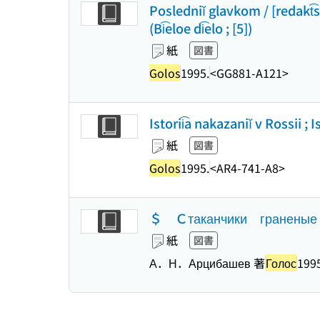
Posledniĭ glavkom / [redakt͡sio
(Bi͡eloe di͡elo ; [5])
紙
図書
Golos
1995.
<GG881-A121>
Istorii͡a nakazaniĭ v Rossii ; 
紙
図書
Golos
1995.
<AR4-741-A8>
＄ Ｃтаканчики гране
紙
図書
А．Н．Арцибашев 著
Голос
199