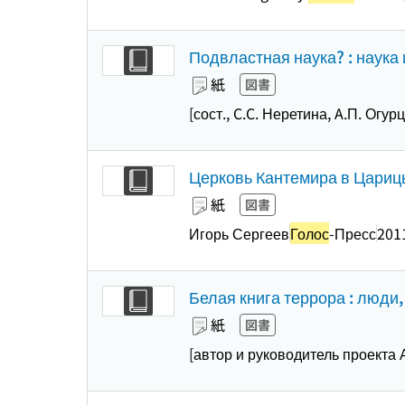
Подвластная наука? : наука 
紙
図書
[сост., C.C. Неретина, A.П. Огур
Церковь Кантемира в Цари
紙
図書
Игорь Сергеев
Голос
-Пресс
201
Белая книга террора : люди
紙
図書
[автор и руководитель проекта