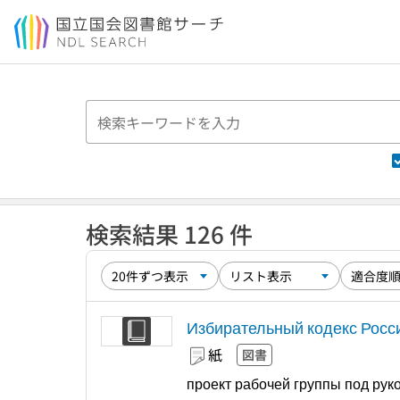
本文へ移動
検索結果 126 件
Избирательный кодекс Росс
紙
図書
проект рабочей группы под рук