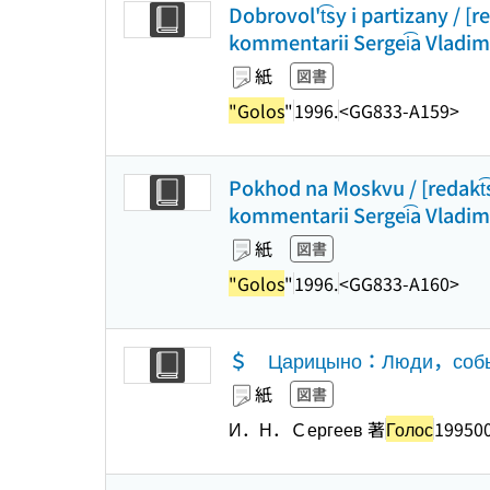
Dobrovol't͡sy i partizany / [re
kommentarii Sergei͡a Vladimir
紙
図書
"Golos
"
1996.
<GG833-A159>
Pokhod na Moskvu / [redakt͡sio
kommentarii Sergei͡a Vladimir
紙
図書
"Golos
"
1996.
<GG833-A160>
＄ Царицыно：Люди，с
紙
図書
И．Н．Ｃергеев 著
Голос
19950