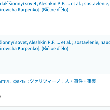
dakt͡sionnyĭ sovet, Aleshkin P.F. ... et al. ; sostavlenie, 
ovicha Karpenko]. (Bi͡eloe di͡elo)
nnyĭ sovet, Aleshkin P.F. ... et al. ; sostavlenie, nauchn
ovicha Karpenko]. (Bi͡eloe di͡elo)
обытия，факты : ツァリツィーノ：人・事件・事実
0