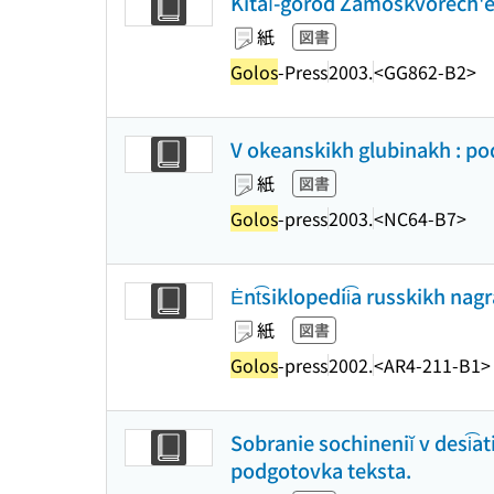
Kitaĭ-gorod Zamoskvorech'e : a
紙
図書
Golos
-Press
2003.
<GG862-B2>
V okeanskikh glubinakh : podv
紙
図書
Golos
-press
2003.
<NC64-B7>
Ėnt͡siklopedii͡a russkikh nagr
紙
図書
Golos
-press
2002.
<AR4-211-B1>
Sobranie sochineniĭ v desi͡at
podgotovka teksta.