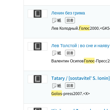
Ленин без грима
紙
図書
Лев Колодный.
Голос
2000.
<GK5
Лев Толстой : во сне и наяв
紙
図書
Валентин Осипов
Голос
-Пресс
2
Tatary / [sostavitel' S. Ioni
紙
図書
Golos
-press
2007.
<X>