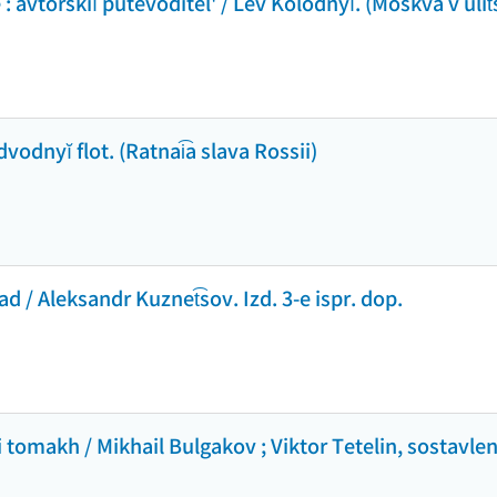
vtorskiĭ putevoditel' / Lev Kolodnyĭ. (Moskva v ulit͡sak
odnyĭ flot. (Ratnai͡a slava Rossii)
ad / Aleksandr Kuznet͡sov. Izd. 3-e ispr. dop.
i tomakh / Mikhail Bulgakov ; Viktor Tetelin, sostavlen