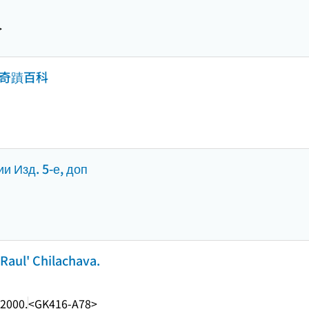
>
 : 奇蹟百科
и Изд. 5-е, доп
Raul' Chilachava.
2000.
<GK416-A78>