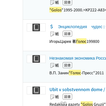
紙
図書
"Golos
"
1995-2000.
<KP222-A83
＄ Энциклопедия чудес
紙
図書
ИгорьЦарев 著
Голос
199800
Незнакомая экономика Росси
紙
図書
В.П. Занин
"Голос
-Пресс"
2011
Ubit v sobstvennom dome / 
紙
図書
Redakt͡sii͡a gazety
"Golos
Gruzii"