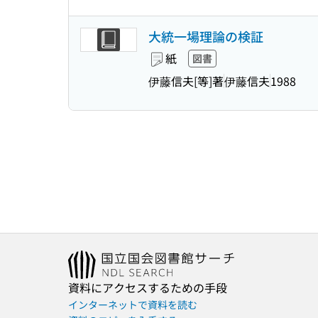
大統一場理論の検証
紙
図書
伊藤信夫[等]著
伊藤信夫
1988
資料にアクセスするための手段
インターネットで資料を読む