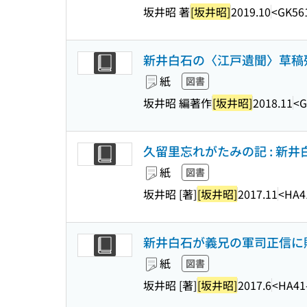
坂井昭 著
[坂井昭]
2019.10
<GK56
新井白石の〈江戸遺聞〉草稿
紙
図書
坂井昭 編著作
[坂井昭]
2018.11
<G
久留里忘れがたみの記 : 新
紙
図書
坂井昭 [著]
[坂井昭]
2017.11
<HA4
新井白石が義兄の軍司正信に贈
紙
図書
坂井昭 [著]
[坂井昭]
2017.6
<HA41