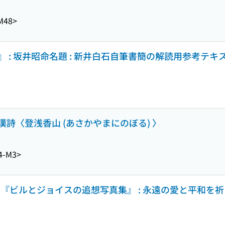
M48>
 : 坂井昭命名題 : 新井白石自筆書簡の解読用参考テキ
詩〈登浅香山 (あさかやまにのぼる) 〉
4-M3>
『ビルとジョイスの追想写真集』 : 永遠の愛と平和を祈る