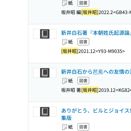
紙
図書
坂井昭 編
[坂井昭]
2022.2
<GB43-
新井白石著『本朝姓氏起源論』
紙
図書
[坂井昭]
2021.12
<Y93-M9035>
新井白石から芭蕉への友情の漢
紙
図書
坂井昭 著
[坂井昭]
2019.12
<KG82
ありがとう、ビルとジョイス!
集版
紙
図書