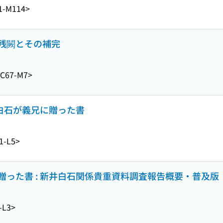
1-M114>
残闕とその補完
C67-M7>
井白石が義兄に贈った書
1-L5>
った書 : 新井白石関係貴重資料調査報告概要・普及版
-L3>