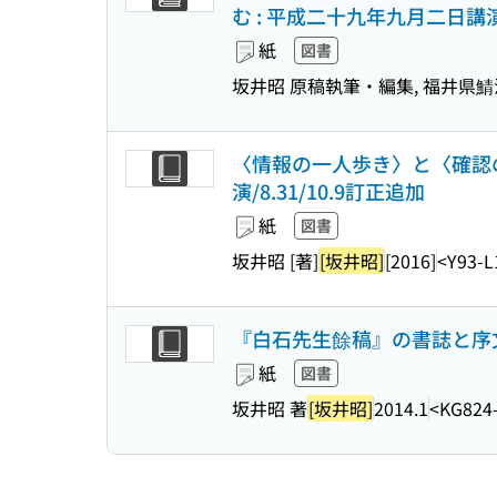
む : 平成二十九年九月二日講
紙
図書
坂井昭 原稿執筆・編集, 福井県
〈情報の一人歩き〉と〈確認の必
演/8.31/10.9訂正追加
紙
図書
坂井昭 [著]
[坂井昭]
[2016]
<Y93-L
『白石先生餘稿』の書誌と序
紙
図書
坂井昭 著
[坂井昭]
2014.1
<KG824