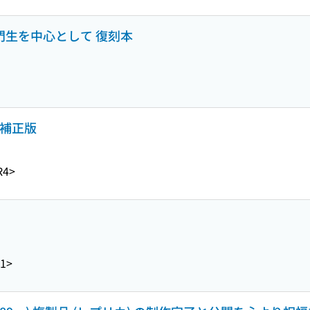
・門生を中心として 復刻本
 補正版
R4>
1>