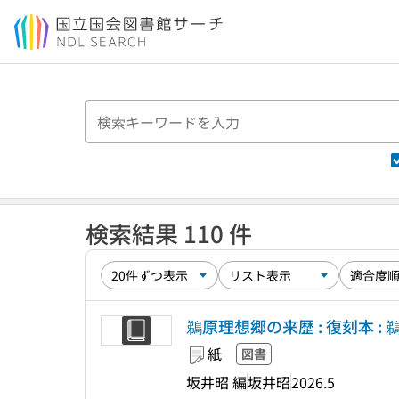
本文へ移動
検索結果 110 件
鵜原理想郷の来歴 : 復刻本 
紙
図書
坂井昭 編
坂井昭
2026.5