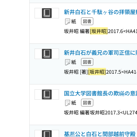
新井白石と千駄ヶ谷の拝領屋敷
紙
図書
坂井昭 編著
[坂井昭]
2017.6
<HA4
新井白石が義兄の軍司正信に贈
紙
図書
坂井昭 [著]
[坂井昭]
2017.5
<HA41
国立大学図書館長の欺瞞の意識
紙
図書
坂井昭 編著
坂井昭
2017.3
<UL274
基凞公と白石と間部越前守殿 