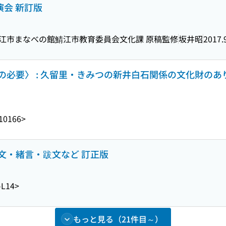
演会 新訂版
鯖江市まなべの館鯖江市教育委員会文化課 原稿監修
坂井昭
2017
要〉 : 久留里・きみつの新井白石関係の文化財のあり方を考え
10166>
文・緒言・跋文など 訂正版
-L14>
もっと見る（21件目～）