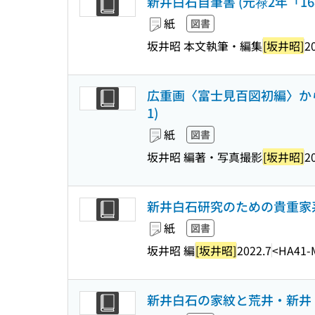
新井白石自筆書 (元禄2年「16
紙
図書
坂井昭 本文執筆・編集
[坂井昭]
2
広重画〈富士見百図初編〉から
1)
紙
図書
坂井昭 編著・写真撮影
[坂井昭]
2
新井白石研究のための貴重家
紙
図書
坂井昭 編
[坂井昭]
2022.7
<HA41-
新井白石の家紋と荒井・新井・荒