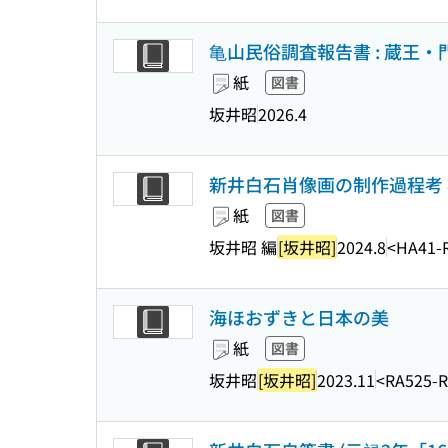
亀山民俗調査報告書 : 蔵王
紙
図書
坂井昭
2026.4
新井白石肖像画の制作過程考
紙
図書
坂井昭 編
[坂井昭]
2024.8
<HA41-
海ほおずきと日本の美
紙
図書
坂井昭
[坂井昭]
2023.11
<RA525-R