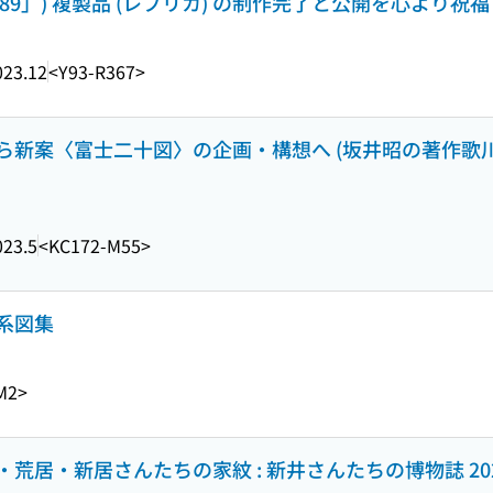
89」) 複製品 (レプリカ) の制作完了と公開を心より祝福
023.12
<Y93-R367>
新案〈富士二十図〉の企画・構想へ (坂井昭の著作歌川
023.5
<KC172-M55>
系図集
M2>
居・新居さんたちの家紋 : 新井さんたちの博物誌 202