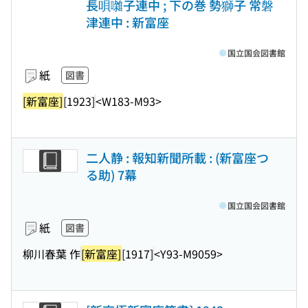
長唄囃子連中 ; 下の巻 勢獅子 常磐
津連中 : 新富座
国立国会図書館
紙
図書
[新富座]
[1923]
<W183-M93>
二人静 : 報知新聞所載 : (新富座つ
る助) 7幕
国立国会図書館
紙
図書
柳川春葉 作
[新富座]
[1917]
<Y93-M9059>