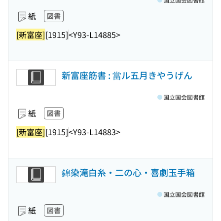
紙
図書
[新富座]
[1915]
<Y93-L14885>
新富座筋書 : 當ル五月きやうげん
国立国会図書館
紙
図書
[新富座]
[1915]
<Y93-L14883>
錦染滝白糸・二の心・喜劇玉手箱
国立国会図書館
紙
図書