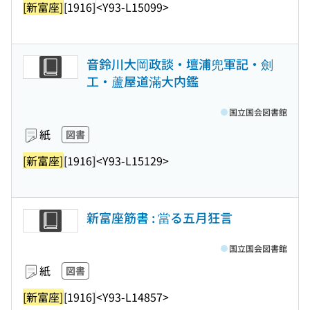
[新富座]
[1916]
<Y93-L15099>
音鈴川大岡政談・壇浦兜軍記・劍
工・蘆屋道滿大内鑑
国立国会図書館
紙
図書
[新富座]
[1916]
<Y93-L15129>
新富座筋書 : 當る五月狂言
国立国会図書館
紙
図書
[新富座]
[1916]
<Y93-L14857>