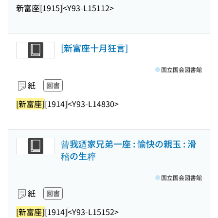
新富座
[1915]
<Y93-L15112>
[新富座十月狂言]
国立国会図書館
紙
図書
[新富座]
[1914]
<Y93-L14830>
曾我廼家兄弟一座 : 愉快の親玉 : 滑
稽の生粹
国立国会図書館
紙
図書
[新富座]
[1914]
<Y93-L15152>