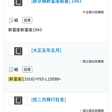
[新京極新富座筋書] 1943
全国の図書館
紙
図書
新富座
新富座
1943
[大正五年五月]
国立国会図書館
紙
図書
[新富座]
[1916]
<Y93-L15098>
[拾二月興行狂言]
国立国会図書館