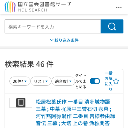
メニ
本文へ移動
検索
絞り込み条件
検索結果 46 件
一括
タイト
お気
ルでま
に入
とめる
り
松居松葉氏作 一番目 清洲城物語
三幕 ; 中幕 梶原平三誉石切 壱幕 ;
河竹黙阿弥翁作 二番目 吉様参由縁
音伝 三幕 ; 大切 上の巻 漁樵問答