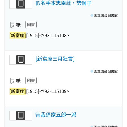
假名手本忠臣藏・勢獅子
国立国会図書館
紙
図書
[新富座]
[1915]
<Y93-L15108>
[新富座三月狂言]
国立国会図書館
紙
図書
[新富座]
[1915]
<Y93-L15109>
曽我廼家五郎一派
国立国会図書館