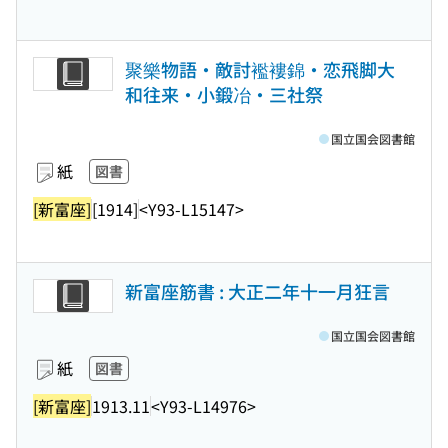
聚樂物語・敵討襤褸錦・恋飛脚大
和往来・小鍛冶・三社祭
国立国会図書館
紙
図書
[新富座]
[1914]
<Y93-L15147>
新富座筋書 : 大正二年十一月狂言
国立国会図書館
紙
図書
[新富座]
1913.11
<Y93-L14976>