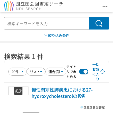
メニ
本文へ移動
検索
絞り込み条件
検索結果 1 件
一括
タイト
お気
ルでま
に入
とめる
り
慢性閉塞性肺疾患における27-
hydroxycholesterolの役割
国立国会図書館