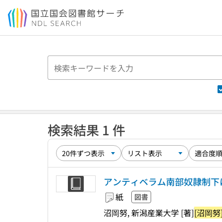
本文へ移動
検索結果 1 件
アンティベラム南部奴隷制下
紙
図書
沼岡努, 新潟産業大学 [著]
[沼岡努