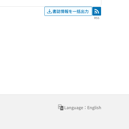
書誌情報を一括出力
RSS
RSS
Language：English