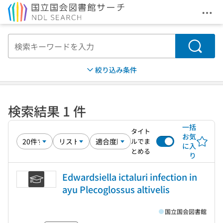
メニ
本文へ移動
検索
絞り込み条件
検索結果 1 件
一括
タイト
お気
ルでま
に入
とめる
り
Edwardsiella ictaluri infection in
ayu Plecoglossus altivelis
国立国会図書館