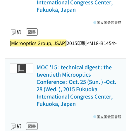
International Congress Center,
Fukuoka, Japan
国立国会図書館
紙
図書
[Microoptics Group, JSAP]
2015印刷
<M18-B1454>
MOC '15 : technical digest : the
twentieth Microoptics
Conference : Oct. 25 (Sun. ) -Oct.
28 (Wed. ), 2015 Fukuoka
International Congress Center,
Fukuoka, Japan
国立国会図書館
紙
図書