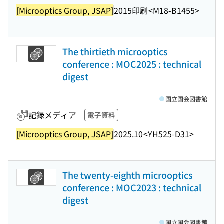
[Microoptics Group, JSAP]
2015印刷
<M18-B1455>
The thirtieth microoptics
conference : MOC2025 : technical
digest
国立国会図書館
記録メディア
電子資料
[Microoptics Group, JSAP]
2025.10
<YH525-D31>
The twenty-eighth microoptics
conference : MOC2023 : technical
digest
国立国会図書館