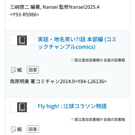
三嶋啓二 編著, Nansei 監修
Nansei
2025.4
<Y93-R5986>
実話・地名笑い?!話 本部編 (コミ
ックチャンプルcomics)
国立国会図書館
全国の図書館
紙
図書
南原明美 著
コミチャン
2014.9
<Y84-L26136>
Fly high! : 琉球コラソン物語
国立国会図書館
全国の図書館
紙
図書