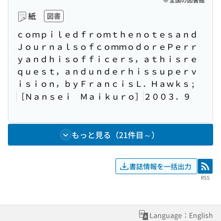
紙
図書
ｃｏｍｐｉｌｅｄｆｒｏｍｔｈｅｎｏｔｅｓａｎｄ
ＪｏｕｒｎａｌｓｏｆｃｏｍｍｏｄｏｒｅＰｅｒｒ
ｙａｎｄｈｉｓｏｆｆｉｃｅｒｓ，ａｔｈｉｓｒｅ
ｑｕｅｓｔ，ａｎｄｕｎｄｅｒｈｉｓｓｕｐｅｒｖ
ｉｓｉｏｎ，ｂｙＦｒａｎｃｉｓＬ．Ｈａｗｋｓ ;
［Ｎａｎｓｅｉ Ｍａｉｋｕｒｏ］
２００３．９
もっと見る（21件目～）
書誌情報を一括出力
RSS
RSS
Language：English