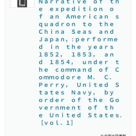
Ｎａｒｒａｔｉｖｅ ｏｆ ｔｈ
ｅ ｅｘｐｅｄｉｔｉｏｎ ｏ
ｆ ａｎ Ａｍｅｒｉｃａｎ ｓ
ｑｕａｄｒｏｎ ｔｏ ｔｈｅ
Ｃｈｉｎａ Ｓｅａｓ ａｎｄ
Ｊａｐａｎ， : ｐｅｒｆｏｒｍｅ
ｄ ｉｎ ｔｈｅ ｙｅａｒｓ
１８５２， １８５３， ａｎ
ｄ １８５４， ｕｎｄｅｒ ｔ
ｈｅ ｃｏｍｍａｎｄ ｏｆ Ｃ
ｏｍｍｏｄｏｒｅ Ｍ． Ｃ．
Ｐｅｒｒｙ， Ｕｎｉｔｅｄ Ｓ
ｔａｔｅｓ Ｎａｖｙ， ｂｙ
ｏｒｄｅｒ ｏｆ ｔｈｅ Ｇｏ
ｖｅｒｎｍｅｎｔ ｏｆ ｔｈ
ｅ Ｕｎｉｔｅｄ Ｓｔａｔｅｓ.
［ｖｏｌ．１］
全国の図書館