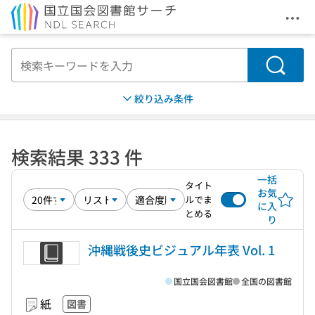
メニ
本文へ移動
検索
絞り込み条件
検索結果 333 件
一括
タイト
お気
ルでま
に入
とめる
り
沖縄戦後史ビジュアル年表 Vol. 1
国立国会図書館
全国の図書館
紙
図書