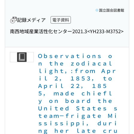
国立国会図書館
記録メディア
電子資料
南西地域産業活性化センター
2021.3
<YH233-M3752>
Ｏｂｓｅｒｖａｔｉｏｎｓ ｏ
ｎ ｔｈｅ ｚｏｄｉａｃａｌ
ｌｉｇｈｔ， : ｆｒｏｍ Ａｐｒ
ｉｌ ２， １８５３， ｔｏ
Ａｐｒｉｌ ２２， １８５
５， ｍａｄｅ ｃｈｉｅｆｌ
ｙ ｏｎ ｂｏａｒｄ ｔｈｅ
Ｕｎｉｔｅｄ Ｓｔａｔｅｓ ｓ
ｔｅａｍ－ｆｒｉｇａｔｅ Ｍｉ
ｓｓｉｓｓｉｐｐｉ， ｄｕｒｉ
ｎｇ ｈｅｒ ｌａｔｅ ｃｒｕ