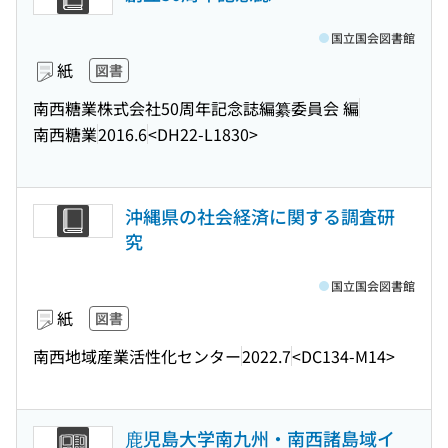
国立国会図書館
紙
図書
南西糖業株式会社50周年記念誌編纂委員会 編
南西糖業
2016.6
<DH22-L1830>
沖縄県の社会経済に関する調査研
究
国立国会図書館
紙
図書
南西地域産業活性化センター
2022.7
<DC134-M14>
鹿児島大学南九州・南西諸島域イ