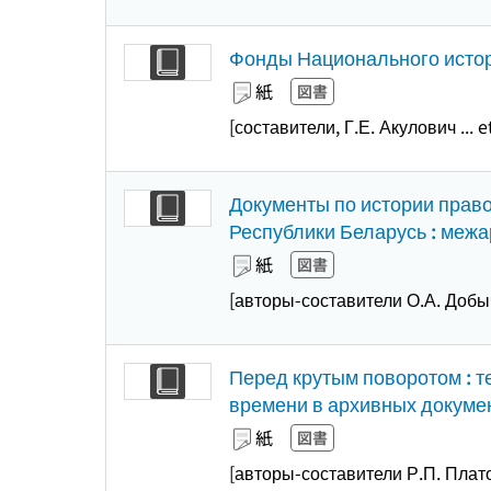
Фонды Национального истор
紙
図書
[составители, Г.Е. Акулович ... et
Документы по истории право
Республики Беларусь : меж
紙
図書
[авторы-составители О.А. Добыч
Перед крутым поворотом : т
времени в архивных докуме
紙
図書
[авторы-составители Р.П. Платон