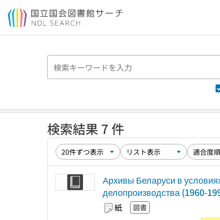
本文へ移動
検索結果 7 件
Архивы Беларуси в условия
делопроизводства (1960-199
紙
図書