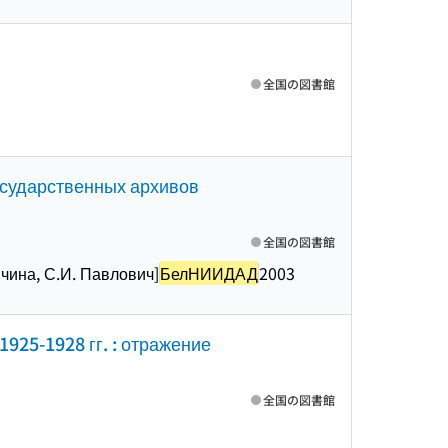
全国の図書館
государственных архивов
全国の図書館
ычина, С.И. Павлович]
БелНИИДАД
2003
925-1928 гг. : отражение
全国の図書館