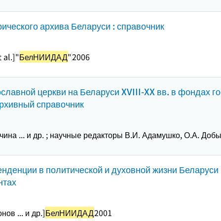
ического архива Беларуси : справочник
 al.]
"
БелНИИДАД
"
2006
славной церкви на Беларуси XVIII-XX вв. в фондах 
архивный справочник
ина ... и др. ; научные редакторы В.И. Адамушко, О.А. Доб
енденции в политической и духовной жизни Беларуси 1
нтах
ов ... и др.]
БелНИИДАД
2001