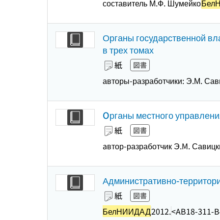
составитель М.Ф. Шумейко
Бел
Органы государственной власт
в трех томах
紙
図書
авторы-разработчики: Э.М. Сави
Oрганы местного управления
紙
図書
aвтор-разработчик Э.M. Савицк
Административно-территориа
紙
図書
БелНИИДАД
2012.
<AB18-311-B