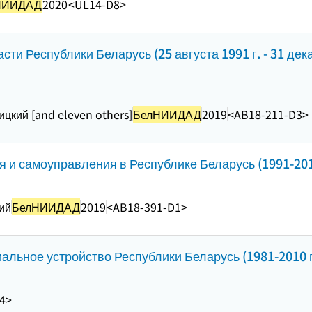
НИИДАД
2020
<UL14-D8>
и Республики Беларусь (25 августа 1991 г. - 31 декаб
цкий [and eleven others]
БелНИИДАД
2019
<AB18-211-D3>
 и самоуправления в Республике Беларусь (1991-2010
ий
БелНИИДАД
2019
<AB18-391-D1>
льное устройство Республики Беларусь (1981-2010 гг
4>