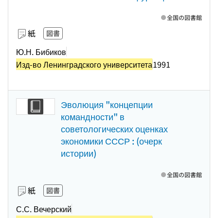
全国の図書館
紙
図書
Ю.Н. Бибиков
Изд-во Ленинградского университета
1991
Эволюция "концепции
командности" в
советологических оценках
экономики СССР : (очерк
истории)
全国の図書館
紙
図書
С.С. Вечерский