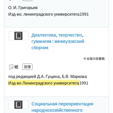
О. И. Григорьев
Изд-во. ленинградского университета
1991
Диалектика, творчество,
гуманизм : межвузовский
сборник
全国の図書館
紙
図書
под редакцией Д.А. Гущина, Б.В. Маркова
Изд-во Ленинградского университета
1991
Социальная переориентация
народнохозяйственного