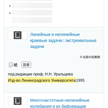
Линейные и нелинейные
краевые задачи : экстремальные
задачи
全国の図書館
紙
図書
под редакцие проф. Н.Н. Уральцева
Изд-во Ленинградского Университета
1995
Многочастотные нелинейные
колебания и их бифуркации