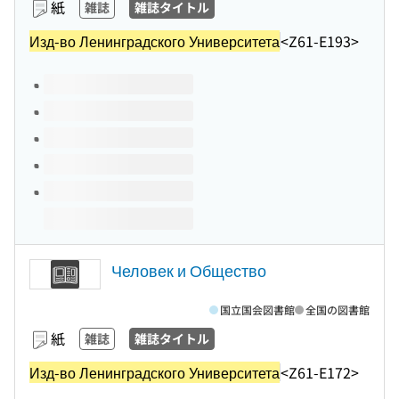
紙
雑誌
雑誌タイトル
Изд-во Ленинградского Университета
<Z61-E193>
このタイトルの巻号
Человек и Общество
国立国会図書館
全国の図書館
紙
雑誌
雑誌タイトル
Изд-во Ленинградского Университета
<Z61-E172>