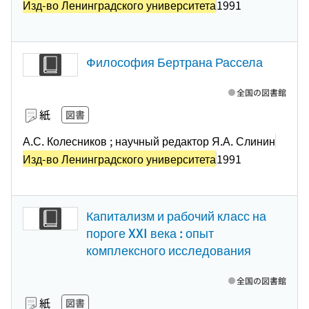
Изд-во Ленинградского университета
1991
Философия Бертрана Рассела
全国の図書館
紙
図書
А.С. Колесников ; научный редактор Я.А. Слинин
Изд-во Ленинградского университета
1991
Капитализм и рабочий класс на
пороге XXI века : опыт
комплексного исследования
全国の図書館
紙
図書