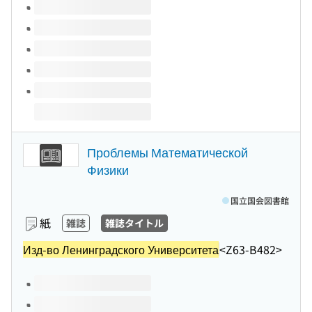
このタイトルの巻号
Проблемы Математической
Физики
国立国会図書館
紙
雑誌
雑誌タイトル
Изд-во Ленинградского Университета
<Z63-B482>
このタイトルの巻号