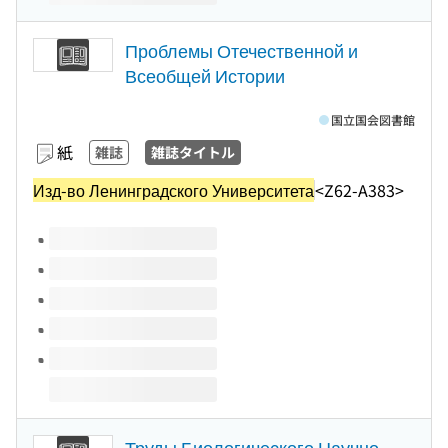
Проблемы Отечественной и
Всеобщей Истории
国立国会図書館
紙
雑誌
雑誌タイトル
Изд-во Ленинградского Университета
<Z62-A383>
このタイトルの巻号
Труды Биологического Научно-