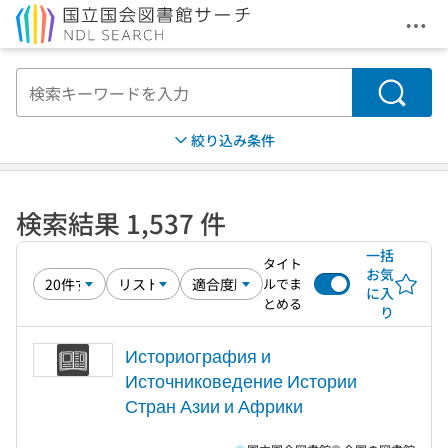
メニ
本文へ移動
検索
絞り込み条件
検索結果 1,537 件
一括
タイト
お気
ルでま
に入
とめる
り
Историография и
Источниковедение Истории
Стран Азии и Африки