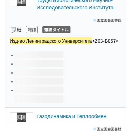
Исследовательского Института
国立国会図書館
紙
雑誌
雑誌タイトル
Изд-во Ленинградского Университета
<Z63-B857>
このタイトルの巻号
Газодинамика и Теплообмен
国立国会図書館