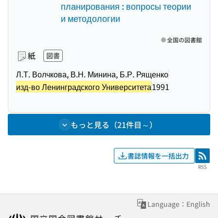
планирования : вопросы теории
и методологии
全国の図書館
紙
図書
Л.Т. Волчкова, В.Н. Минина, Б.Р. Рященко
изд-во Ленинградского Университета
1991
もっと見る（21件目～）
書誌情報を一括出力
RSS
RSS
Language：English