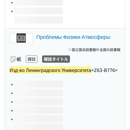
Проблемы Физики Атмосферы
国立国会図書館
全国の図書館
紙
雑誌
雑誌タイトル
Изд-во Ленинградского Университета
<Z63-B776>
このタイトルの巻号