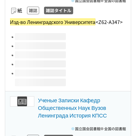
国立国会図書館
全国の図書館
紙
雑誌
雑誌タイトル
Изд-во Ленинградского Университета
<Z62-A347>
このタイトルの巻号
Ученые Записки Кафедр
Общественных Наук Вузов
Ленинграда История КПСС
国立国会図書館
全国の図書館