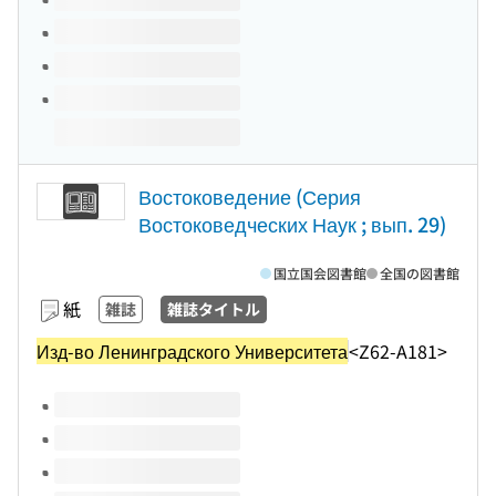
Востоковедение (Серия
Востоковедческих Наук ; вып. 29)
国立国会図書館
全国の図書館
紙
雑誌
雑誌タイトル
Изд-во Ленинградского Университета
<Z62-A181>
このタイトルの巻号