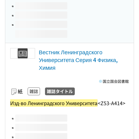
Вестник Ленинградского
Университета Серия 4 Физика,
Химия
国立国会図書館
紙
雑誌
雑誌タイトル
Изд-во Ленинградского Университета
<Z53-A414>
このタイトルの巻号