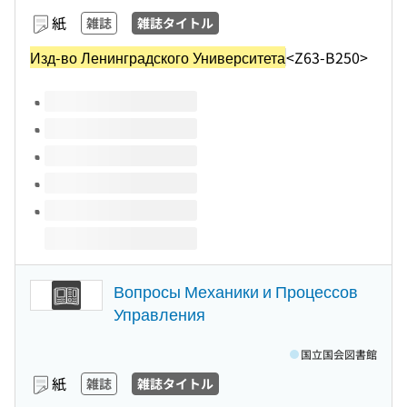
紙
雑誌
雑誌タイトル
Изд-во Ленинградского Университета
<Z63-B250>
このタイトルの巻号
Вопросы Механики и Процессов
Управления
国立国会図書館
紙
雑誌
雑誌タイトル