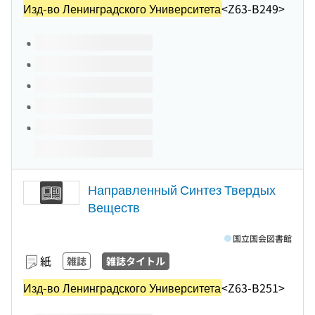
Изд-во Ленинградского Университета
<Z63-B249>
このタイトルの巻号
Направленный Синтез Твердых
Веществ
国立国会図書館
紙
雑誌
雑誌タイトル
Изд-во Ленинградского Университета
<Z63-B251>