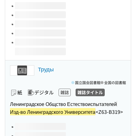
このタイトルの巻号
Труды
国立国会図書館
全国の図書館
紙
デジタル
雑誌
雑誌タイトル
Ленинградское Общство Естествоиспытателей
Изд-во Ленинградского Университета
<Z63-B319>
このタイトルの巻号