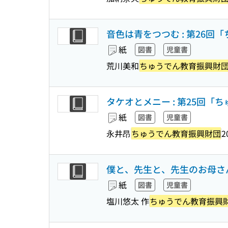
音色は青をつつむ : 第26
紙
図書
児童書
荒川美和
ちゅうでん教育振興財
タケオとメニー : 第25回
紙
図書
児童書
永井昂
ちゅうでん教育振興財団
2
僕と、先生と、先生のお母さん
紙
図書
児童書
塩川悠太 作
ちゅうでん教育振興