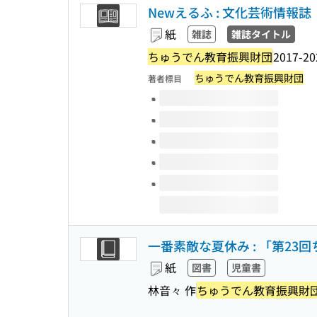
Newえるふ : 文化芸術情報誌
紙
雑誌
雑誌タイトル
ちゅうでん教育振興財団
2017-20
ちゅうでん教育振興財団
著者標目
このタイトルの巻号
一番素敵な夏休み : 「第2
紙
図書
児童書
林音々 作
ちゅうでん教育振興財