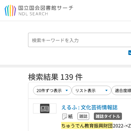
本文へ移動
検索結果 139 件
えるふ : 文化芸術情報誌
紙
雑誌
雑誌タイトル
ちゅうでん教育振興財団
2022-
<Z