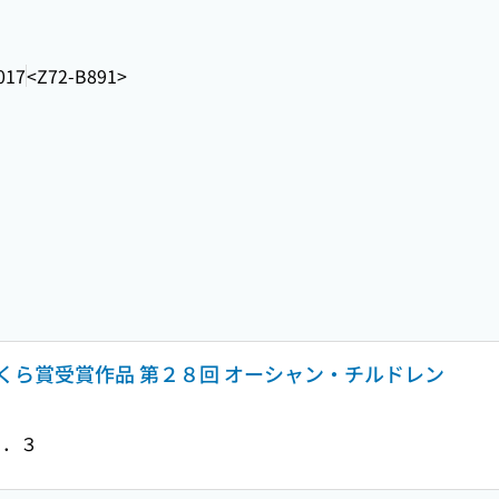
017
<Z72-B891>
くら賞受賞作品 第２８回 オーシャン・チルドレン
６．３