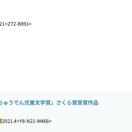
21
<Z72-B891>
3回ちゅうでん児童文学賞」さくら賞受賞作品
団
2021.4
<Y8-N21-M466>