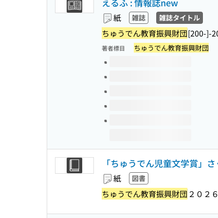
えるふ : 情報誌new
紙
雑誌
雑誌タイトル
ちゅうでん教育振興財団
[200-]-2
ちゅうでん教育振興財団
著者標目
このタイトルの巻号
「ちゅうでん児童文学賞」さ
紙
図書
ちゅうでん教育振興財団
２０２