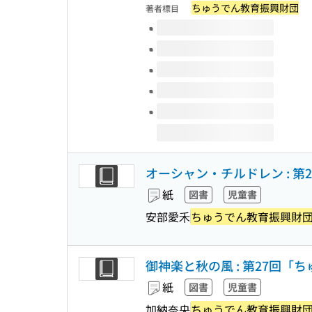
ちゅうでん教育振興財団
著者標目
このタイトルの巻号
オーシャン・チルドレン : 
紙
図書
児童書
安部愛禾
ちゅうでん教育振興財
御神楽と秋の風 : 第27回
紙
図書
児童書
加納奈央
ちゅうでん教育振興財