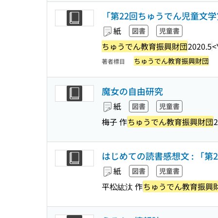
「第22回ちゅうでん児童文
紙
図書
児童書
ちゅうでん教育振興財団
2020.5
<
ちゅうでん教育振興財団
著者標目
魔女の自由研究
紙
図書
児童書
梅子 作
ちゅうでん教育振興財団
2
はじめての読書感想文 : 「
紙
図書
児童書
平松紘汰 作
ちゅうでん教育振興