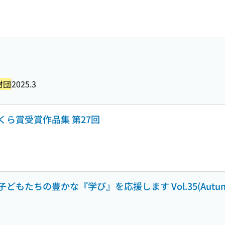
財団
2025.3
ら賞受賞作品集 第27回
たちの豊かな『学び』を応援します Vol.35(Autumn&W