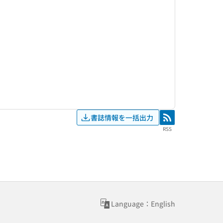
書誌情報を一括出力
RSS
RSS
Language：English