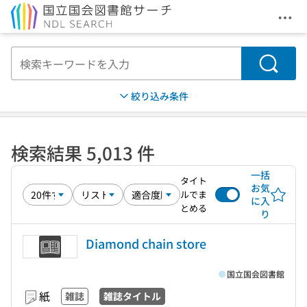
メニ
本文へ移動
検索
絞り込み条件
検索結果 5,013 件
一括
タイト
お気
ルでま
に入
とめる
り
Diamond chain store
国立国会図書館
紙
雑誌
雑誌タイトル