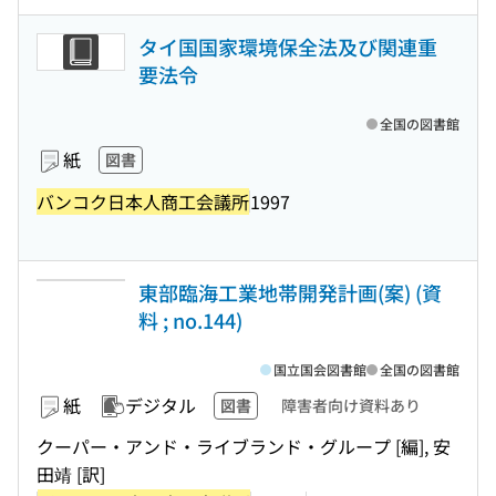
タイ国国家環境保全法及び関連重
要法令
全国の図書館
紙
図書
バンコク日本人商工会議所
1997
東部臨海工業地帯開発計画(案) (資
料 ; no.144)
国立国会図書館
全国の図書館
紙
デジタル
図書
障害者向け資料あり
クーパー・アンド・ライブランド・グループ [編], 安
田靖 [訳]