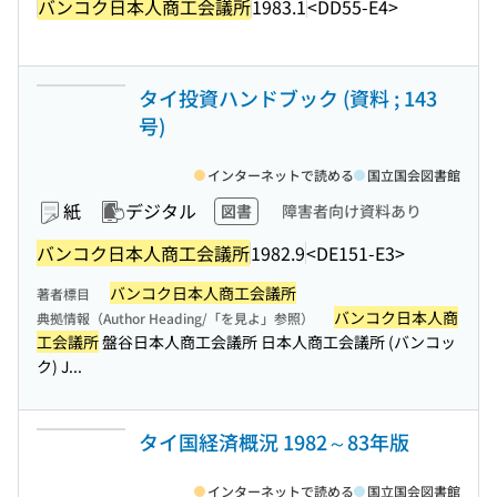
バンコク日本人商工会議所
1983.1
<DD55-E4>
タイ投資ハンドブック (資料 ; 143
号)
インターネットで読める
国立国会図書館
紙
デジタル
図書
障害者向け資料あり
バンコク日本人商工会議所
1982.9
<DE151-E3>
バンコク日本人商工会議所
著者標目
バンコク日本人商
典拠情報（Author Heading/「を見よ」参照）
工会議所
盤谷日本人商工会議所 日本人商工会議所 (バンコッ
ク) J...
タイ国経済概況 1982～83年版
インターネットで読める
国立国会図書館