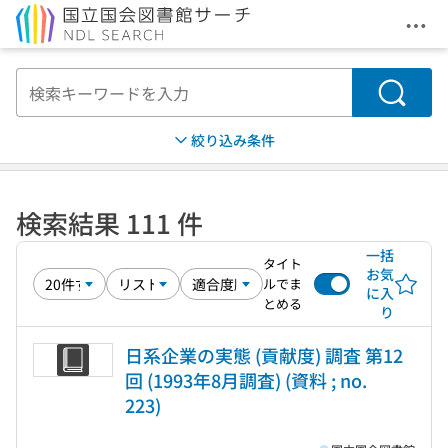
メニ
本文へ移動
検索
絞り込み条件
検索結果 111 件
一括
タイト
お気
ルでま
に入
とめる
り
日系企業の実態 (貢献度) 調査 第12
回 (1993年8月調査) (資料 ; no.
223)