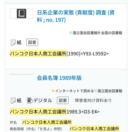
日系企業の実態 (貢献度) 調査 (資
料 ; no. 197)
国立国会図書館
全国の図書館
紙
図書
バンコク日本人商工会議所
[1990]
<Y93-L9592>
会員名簿 1989年版
インターネットで読める
国立国会図書館
紙
デジタル
図書
障害者向け資料あり
バンコク日本人商工会議所
1989.3
<D3-E4>
バンコク日本人商工会議所
件名
バンコク日本人商工会議所
典拠情報（件名/「を見よ」参照）