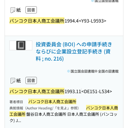
国立国会図書館
紙
図書
バンコク日本人商工会議所
1994.4
<Y93-L9593>
投資委員会 (BOI) への申請手続き
ならびに企業設立登記手続き (資
料 ; no. 216)
国立国会図書館
全国の図書館
紙
図書
バンコク日本人商工会議所
1993.11
<DE151-L534>
バンコク日本人商工会議所
著者標目
バンコク日本人商
典拠情報（Author Heading/「を見よ」参照）
工会議所
盤谷日本人商工会議所 日本人商工会議所 (バンコッ
ク) J...