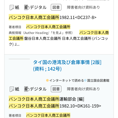
紙
デジタル
図書
障害者向け資料あり
バンコク日本人商工会議所
1982.11
<DC237-8>
バンコク日本人商工会議所
著者標目
バンコク日本人商
典拠情報（Author Heading/「を見よ」参照）
工会議所
盤谷日本人商工会議所 日本人商工会議所 (バンコッ
ク) J...
タイ国の港湾及び倉庫事情 [2版]
(資料 ; 142号)
インターネットで読める
国立国会図書館
紙
デジタル
図書
障害者向け資料あり
バンコク日本人商工会議所
運輸部会 [編]
バンコク日本人商工会議所
1982.10
<DK161-159>
バンコク日本人商工会議所
著者標目