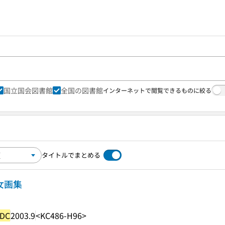
国立国会図書館
全国の図書館
インターネットで閲覧できるものに絞る
タイトルでまとめる
美女画集
DC
2003.9
<KC486-H96>