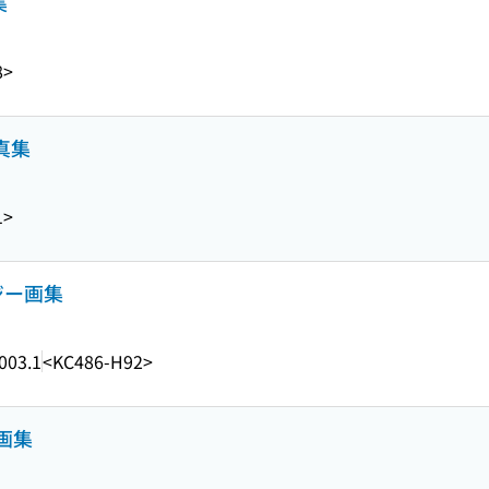
集
8>
写真集
1>
ジー画集
003.1
<KC486-H92>
女画集