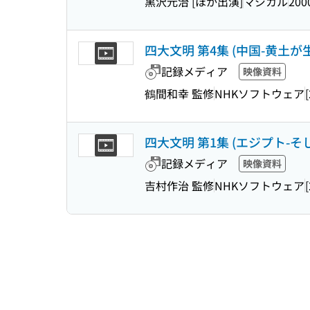
黒沢元治 [ほか出演]
マジカル
200
四大文明 第4集 (中国-黄土が生
記録メディア
映像資料
鶴間和幸 監修
NHKソフトウェア
四大文明 第1集 (エジプト-そし
記録メディア
映像資料
吉村作治 監修
NHKソフトウェア