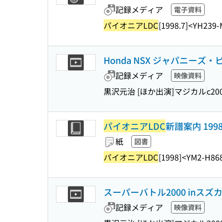
記録メディア
電子資料
パイオニアLDC
[1998.7]
<YH239-
Honda NSX ジャパニーズ・
記録メディア
映像資料
黒沢元治 [ほか出演]
マジカル
c20
パイオニアLDC
新譜案内 1998
紙
図書
パイオニアLDC
[1998]
<YM2-H86
スーパーバトル2000 inスズカ
記録メディア
映像資料