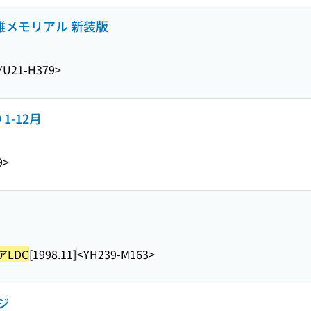
雄メモリアル 新装版
YU21-H379>
 1-12月
9>
LDC
[1998.11]
<YH239-M163>
ジ