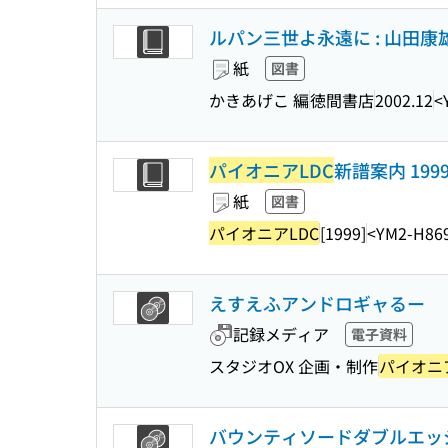
ルパン三世よ永遠に : 山田康
紙
図書
かきあげこ 編
徳間書店
2002.12
<
パイオニアLDC
新譜案内 1999
紙
図書
パイオニアLDC
[1999]
<YM2-H86
えすえふアンドロギャるー
記録メディア
電子資料
スタジオOX 企画・制作
パイオニア
バウンティソードダブルエッ