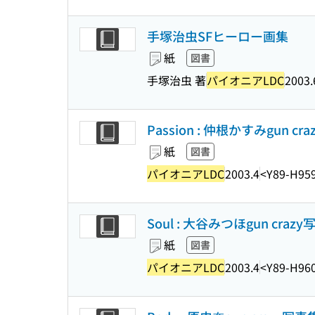
手塚治虫SFヒーロー画集
紙
図書
手塚治虫 著
パイオニアLDC
2003.
Passion : 仲根かすみgun cr
紙
図書
パイオニアLDC
2003.4
<Y89-H95
Soul : 大谷みつほgun craz
紙
図書
パイオニアLDC
2003.4
<Y89-H96