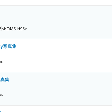
6
<KC486-H95>
azy写真集
9>
y写真集
0>