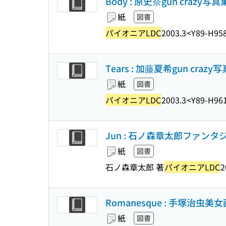
Body : 原史奈gun crazy写真
紙
図書
パイオニアLDC
2003.3
<Y89-H95
Tears : 加藤夏希gun crazy
紙
図書
パイオニアLDC
2003.3
<Y89-H96
Jun : 石ノ森章太郎ファンタ
紙
図書
石ノ森章太郎 著
パイオニアLDC
2
Romanesque : 手塚治虫美
紙
図書