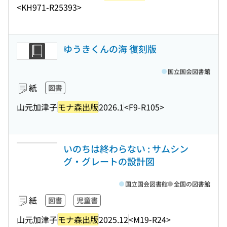
<KH971-R25393>
ゆうきくんの海 復刻版
国立国会図書館
紙
図書
山元加津子
モナ森出版
2026.1
<F9-R105>
いのちは終わらない : サムシン
グ・グレートの設計図
国立国会図書館
全国の図書館
紙
図書
児童書
山元加津子
モナ森出版
2025.12
<M19-R24>