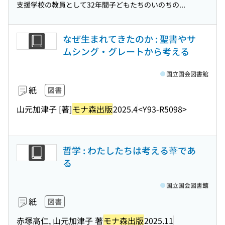
支援学校の教員として32年間子どもたちのいのちの...
なぜ生まれてきたのか : 聖書やサ
ムシング・グレートから考える
国立国会図書館
紙
図書
山元加津子 [著]
モナ森出版
2025.4
<Y93-R5098>
哲学 : わたしたちは考える葦であ
る
国立国会図書館
紙
図書
赤塚高仁, 山元加津子 著
モナ森出版
2025.11