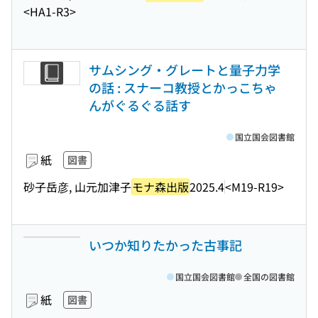
<HA1-R3>
サムシング・グレートと量子力学
の話 : スナーコ教授とかっこちゃ
んがぐるぐる話す
国立国会図書館
紙
図書
砂子岳彦, 山元加津子
モナ森出版
2025.4
<M19-R19>
いつか知りたかった古事記
国立国会図書館
全国の図書館
紙
図書