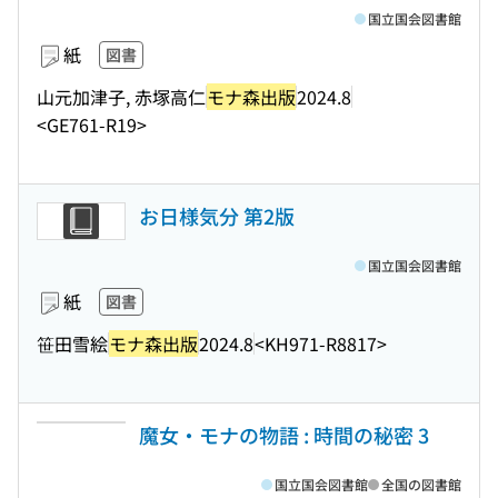
国立国会図書館
紙
図書
山元加津子, 赤塚高仁
モナ森出版
2024.8
<GE761-R19>
お日様気分 第2版
国立国会図書館
紙
図書
笹田雪絵
モナ森出版
2024.8
<KH971-R8817>
魔女・モナの物語 : 時間の秘密 3
国立国会図書館
全国の図書館