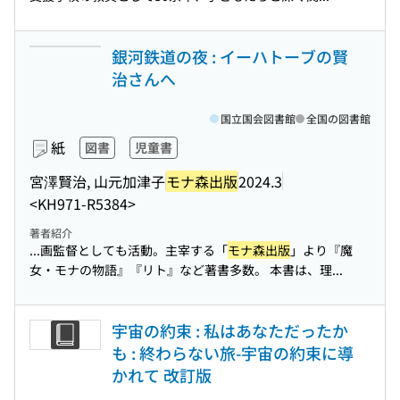
銀河鉄道の夜 : イーハトーブの賢
治さんへ
国立国会図書館
全国の図書館
紙
図書
児童書
宮澤賢治, 山元加津子
モナ森出版
2024.3
<KH971-R5384>
著者紹介
...画監督としても活動。主宰する「
モナ森出版
」より『魔
女・モナの物語』『リト』など著書多数。 本書は、理...
宇宙の約束 : 私はあなただったか
も : 終わらない旅-宇宙の約束に導
かれて 改訂版