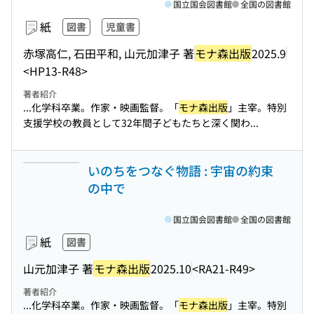
国立国会図書館
全国の図書館
紙
図書
児童書
赤塚高仁, 石田平和, 山元加津子 著
モナ森出版
2025.9
<HP13-R48>
著者紹介
...化学科卒業。作家・映画監督。「
モナ森出版
」主宰。特別
支援学校の教員として32年間子どもたちと深く関わ...
いのちをつなぐ物語 : 宇宙の約束
の中で
国立国会図書館
全国の図書館
紙
図書
山元加津子 著
モナ森出版
2025.10
<RA21-R49>
著者紹介
...化学科卒業。作家・映画監督。「
モナ森出版
」主宰。特別