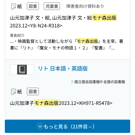
紙
図書
児童書
障害者向け資料あり
山元加津子 文・絵, 山元加津子 文・絵
モナ森出版
2023.12
<Y8-N24-R318>
著者紹介
...・映画監督として活動しながら「
モナ森出版
」を主宰。著
書に『リト』『魔女・モナの物語１・２』『聖書』『...
リト 日本語・英語版
国立国会図書館
全国の図書館
紙
図書
山元加津子
モナ森出版
2023.12
<KH971-R5478>
もっと見る（21件目～）