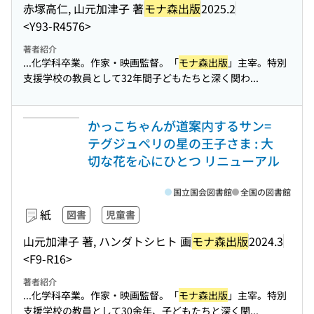
赤塚高仁, 山元加津子 著
モナ森出版
2025.2
<Y93-R4576>
著者紹介
...化学科卒業。作家・映画監督。「
モナ森出版
」主宰。特別
支援学校の教員として32年間子どもたちと深く関わ...
かっこちゃんが道案内するサン=
テグジュペリの星の王子さま : 大
切な花を心にひとつ リニューアル
国立国会図書館
全国の図書館
紙
図書
児童書
山元加津子 著, ハンダトシヒト 画
モナ森出版
2024.3
<F9-R16>
著者紹介
...化学科卒業。作家・映画監督。「
モナ森出版
」主宰。特別
支援学校の教員として30余年、子どもたちと深く関...