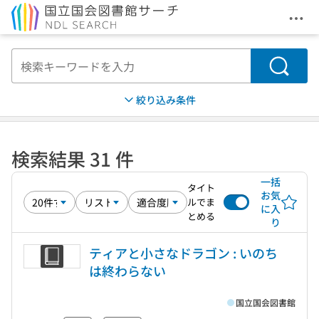
メニ
本文へ移動
検索
絞り込み条件
検索結果 31 件
一括
タイト
お気
ルでま
に入
とめる
り
ティアと小さなドラゴン : いのち
は終わらない
国立国会図書館