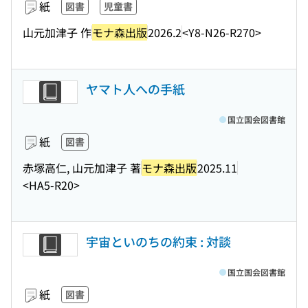
紙
図書
児童書
山元加津子 作
モナ森出版
2026.2
<Y8-N26-R270>
ヤマト人への手紙
国立国会図書館
紙
図書
赤塚高仁, 山元加津子 著
モナ森出版
2025.11
<HA5-R20>
宇宙といのちの約束 : 対談
国立国会図書館
紙
図書