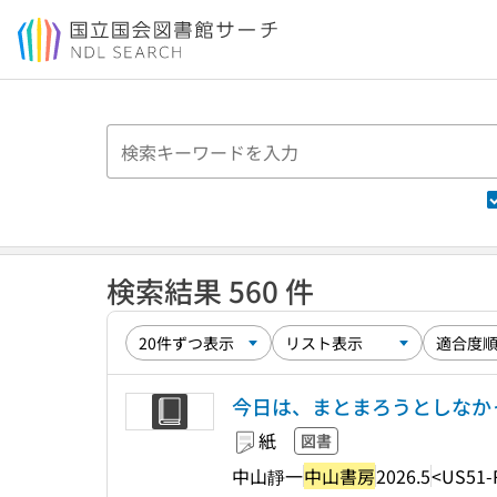
本文へ移動
検索結果 560 件
今日は、まとまろうとしなかった
紙
図書
中山靜一
中山書房
2026.5
<US51-