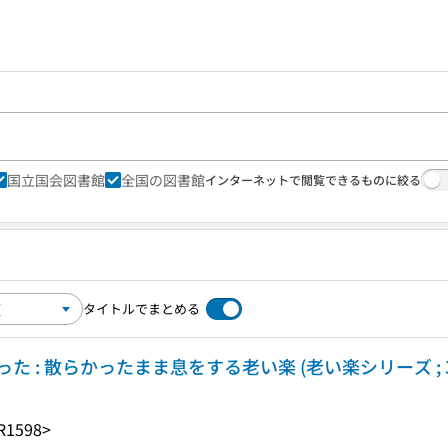
国立国会図書館
全国の図書館
インターネットで閲覧できるものに絞る
タイトルでまとめる
 : 散らかったまま息をする老い楽 (老い楽シリーズ ; 3
R1598>