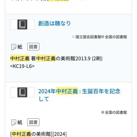
創造は醜なり
国立国会図書館
全国の図書館
紙
図書
中村正義
著
中村正義
の美術館
2013.9 (2刷)
<KC19-L6>
2024年
中村正義
: 生誕百年を記念
して
全国の図書館
紙
図書
[
中村正義
の美術館]
[2024]