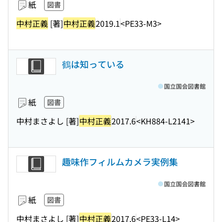
紙
図書
中村正義
[著]
中村正義
2019.1
<PE33-M3>
鶴は知っている
国立国会図書館
紙
図書
中村まさよし [著]
中村正義
2017.6
<KH884-L2141>
趣味作フィルムカメラ実例集
国立国会図書館
紙
図書
中村まさよし [著]
中村正義
2017.6
<PE33-L14>