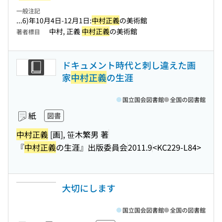
一般注記
...6)年10月4日-12月1日:
中村正義
の美術館
中村, 正義
中村正義
の美術館
著者標目
ドキュメント時代と刺し違えた画
家
中村正義
の生涯
国立国会図書館
全国の図書館
紙
図書
中村正義
[画], 笹木繁男 著
『
中村正義
の生涯』出版委員会
2011.9
<KC229-L84>
大切にします
国立国会図書館
全国の図書館