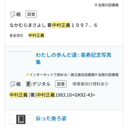
全国の図書館
紙
図書
なかむらまさよし 著
中村正義
１９９７．６
中村正義
著者標目
わたしの歩んだ道 : 喜寿記念写真
集
インターネットで読める
国立国会図書館
全国の図書館
紙
デジタル
図書
障害者向け資料あり
中村正義
[著]
中村正義
1983.10
<GK92-43>
蘇った後ろ姿