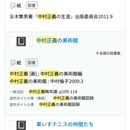
紙
図書
笹木繁男著
『
中村正義
の生涯』出版委員会
2011.9
中村正義
の美術館
全国の図書館
紙
図書
中村正義
[画] ;
中村正義
の美術館編
中村正義
の美術館 : 中村倫子
2009.3
中村正義
略年譜: p109-114
一般注記
中村正義
の美術館図録
並列タイトル等（連結）
中村正義
の美術館図録
並列タイトル等
車いすテニスの仲間たち