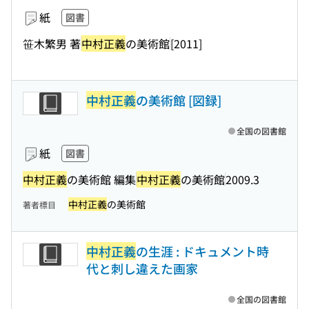
紙
図書
笹木繁男 著
中村正義
の美術館
[2011]
中村正義
の美術館 [図録]
全国の図書館
紙
図書
中村正義
の美術館 編集
中村正義
の美術館
2009.3
中村正義
の美術館
著者標目
中村正義
の生涯 : ドキュメント時
代と刺し違えた画家
全国の図書館