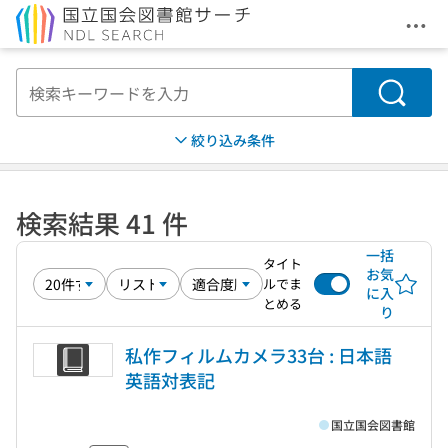
メニ
本文へ移動
検索
絞り込み条件
検索結果 41 件
一括
タイト
お気
ルでま
に入
とめる
り
私作フィルムカメラ33台 : 日本語
英語対表記
国立国会図書館