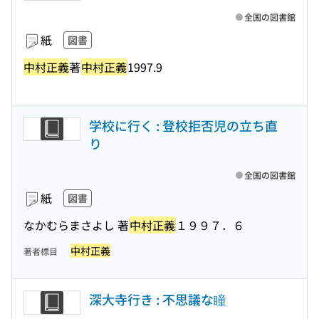
全国の図書館
紙
図書
中村正義
著
中村正義
1997.9
学校に行く : 登校拒否児の立ち直
り
全国の図書館
紙
図書
なかむらまさよし 著
中村正義
１９９７．６
中村正義
著者標目
深大寺行き : 不思議な瞳