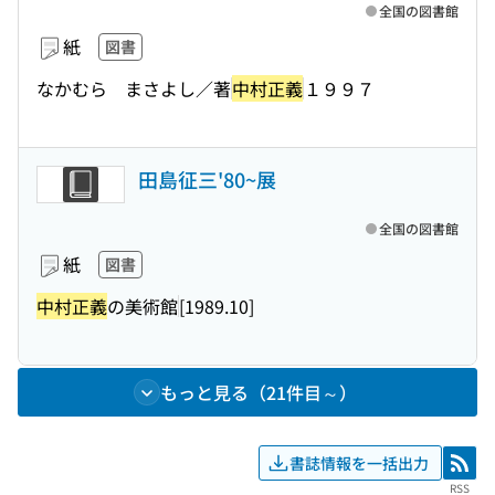
全国の図書館
紙
図書
なかむら まさよし／著
中村正義
１９９７
田島征三'80~展
全国の図書館
紙
図書
中村正義
の美術館
[1989.10]
もっと見る（21件目～）
書誌情報を一括出力
RSS
RSS