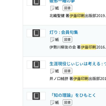
破邪一睡の夢
紙
図書
北織聖健 著
伊藤印刷
出版部
2019
灯り : 会員句集
紙
図書
伊勢川柳友の会 著
伊藤印刷
2016.
生涯現役じぃじぃは考える :
紙
図書
井ノ口輔胖 著
伊藤印刷
出版部
201
「知の理論」をひもとく
紙
図書