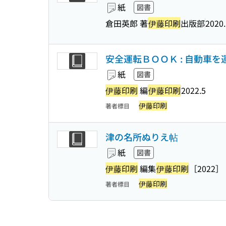
紙
図書
倉田英郎 著
伊藤印刷
出版部
2020.
安全運転ＢＯＯＫ : 自動車
紙
図書
伊藤印刷
編
伊藤印刷
2022.5
伊藤印刷
著者標目
津の名所ぬりえ帖
紙
図書
伊藤印刷
編集
伊藤印刷
［2022］
伊藤印刷
著者標目