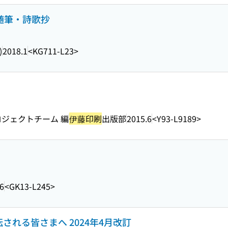
と随筆・詩歌抄
)
2018.1
<KG711-L23>
ロジェクトチーム 編
伊藤印刷
出版部
2015.6
<Y93-L9189>
6
<GK13-L245>
転される皆さまへ 2024年4月改訂