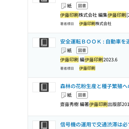
紙
図書
伊藤印刷
株式会社 編集
伊藤印刷
[
伊藤印刷
株式会社
著者標目
安全運転ＢＯＯＫ : 自動車
紙
図書
伊藤印刷
編
伊藤印刷
2023.6
伊藤印刷
著者標目
森林の花粉生産と種子繁殖への
紙
図書
齋藤秀樹 編著
伊藤印刷
出版部
201
信号機の運用で交通渋滞は必