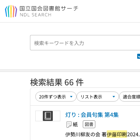
本文へ移動
検索結果 66 件
灯り : 会員句集 第4集
紙
図書
伊勢川柳友の会 著
伊藤印刷
2024.