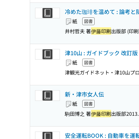
冷めた珈琲を温めて : 論考
紙
図書
井村哲夫 著
伊藤印刷
出版部 (印刷
津10山 : ガイドブック 改訂版
紙
図書
津観光ガイドネット・津10山プ
新・津市女人伝
紙
図書
駒田博之 著
伊藤印刷
出版部
2013.
安全運転BOOK : 自動車を運