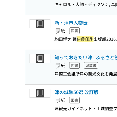
キャロル・犬飼・ディクソン, 森岡明
新・津市人物伝
紙
図書
駒田博之 著
伊藤印刷
出版部
2016.
知っておきたい津 : ふるさと
紙
図書
児童書
津商工会議所津の観光文化を発展
津の城跡50選 改訂版
紙
図書
津観光ガイドネット・山城調査プ