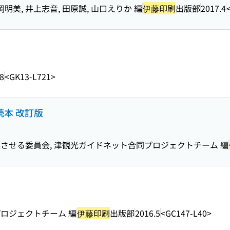
美, 井上志音, 田原誠, 山口えりか 編
伊藤印刷
出版部
2017.4
8
<GK13-L721>
読本 改訂版
させる委員会, 津観光ガイドネット合同プロジェクトチーム 編
ロジェクトチーム 編
伊藤印刷
出版部
2016.5
<GC147-L40>