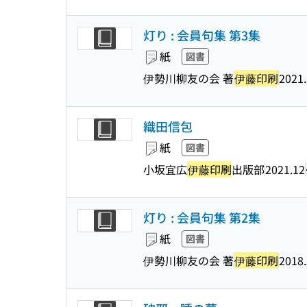
灯り : 会員句集 第3集
紙
図書
伊勢川柳友の会 著
伊藤印刷
2021.
織田信包
紙
図書
小坂宜広
伊藤印刷
出版部
2021.12
灯り : 会員句集 第2集
紙
図書
伊勢川柳友の会 著
伊藤印刷
2018.