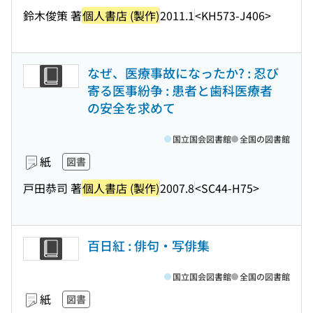
鈴木俊策 著
個人書店 (製作)
2011.1
<KH573-J406>
なぜ、医療事故になったか? : 忍び
寄る医事紛争 : 患者と歯科医療者
の安全を求めて
国立国会図書館
全国の図書館
紙
図書
戸田恭司 著
個人書店 (製作)
2007.8
<SC44-H75>
百日紅 : 俳句・写俳集
国立国会図書館
全国の図書館
紙
図書