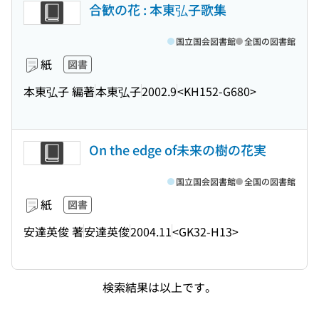
合歓の花 : 本東弘子歌集
国立国会図書館
全国の図書館
紙
図書
本東弘子 編著
本東弘子
2002.9
<KH152-G680>
On the edge of未来の樹の花実
国立国会図書館
全国の図書館
紙
図書
安達英俊 著
安達英俊
2004.11
<GK32-H13>
検索結果は以上です。