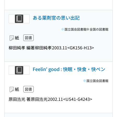
ある薬剤官の思い出記
国立国会図書館
全国の図書館
紙
図書
柳田純孝 編著
柳田純孝
2003.11
<GK156-H13>
Feelin' good : 快眠・快食・快ペン
国立国会図書館
紙
図書
原田浩光 著
原田浩光
2002.11
<US41-G4243>