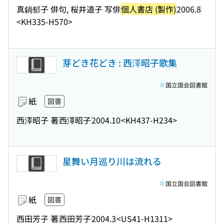
真鍋郁子 俳句, 桜井道子 写俳
個人書店 (製作)
2006.8
<KH335-H570>
芽どき花どき : 西澤昭子歌集
国立国会図書館
紙
図書
西澤昭子 著
西澤昭子
2004.10
<KH437-H234>
星舞い月巡り川は流れる
国立国会図書館
紙
図書
西田芳子 著
西田芳子
2004.3
<US41-H1311>