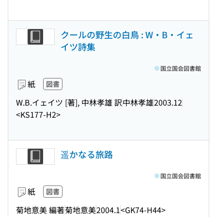
クールの野生の白鳥 : W・B・イェ
イツ詩集
国立国会図書館
紙
図書
W.B.イェイツ [著], 中林孝雄 訳
中林孝雄
2003.12
<KS177-H2>
遥かなる旅路
国立国会図書館
紙
図書
菊地意美 編著
菊地意美
2004.1
<GK74-H44>