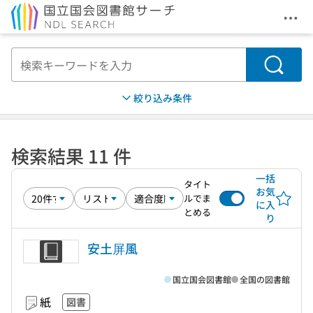
メニ
本文へ移動
検索
絞り込み条件
検索結果 11 件
一括
タイト
お気
ルでま
に入
とめる
り
安土屏風
国立国会図書館
全国の図書館
紙
図書