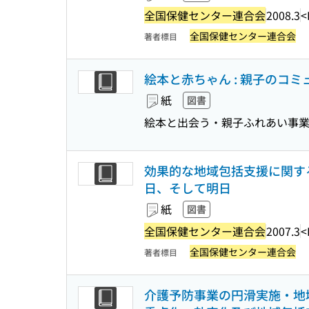
全国保健センター連合会
2008.3
<
全国保健センター連合会
著者標目
絵本と赤ちゃん : 親子のコ
紙
図書
絵本と出会う・親子ふれあい事業
効果的な地域包括支援に関する
日、そして明日
紙
図書
全国保健センター連合会
2007.3
<
全国保健センター連合会
著者標目
介護予防事業の円滑実施・地