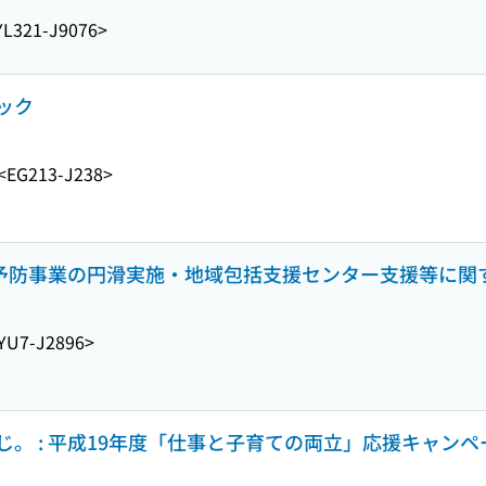
YL321-J9076>
ック
<EG213-J238>
介護予防事業の円滑実施・地域包括支援センター支援等に
YU7-J2896>
。 : 平成19年度「仕事と子育ての両立」応援キャン