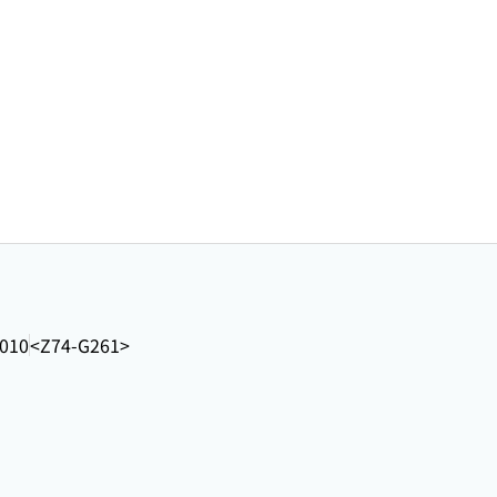
2010
<Z74-G261>