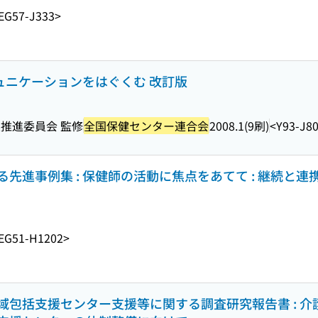
EG57-J333>
ミュニケーションをはぐくむ 改訂版
推進委員会 監修
全国保健センター連合会
2008.1(9刷)
<Y93-J8
先進事例集 : 保健師の活動に焦点をあてて : 継続と連
EG51-H1202>
域包括支援センター支援等に関する調査研究報告書 : 介