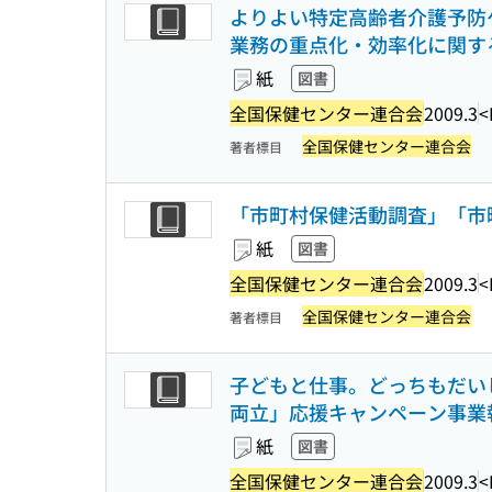
よりよい特定高齢者介護予防
業務の重点化・効率化に関す
紙
図書
全国保健センター連合会
2009.3
<
全国保健センター連合会
著者標目
「市町村保健活動調査」「市
紙
図書
全国保健センター連合会
2009.3
<
全国保健センター連合会
著者標目
子どもと仕事。どっちもだいじ
両立」応援キャンペーン事業
紙
図書
全国保健センター連合会
2009.3
<