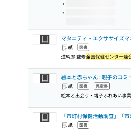
マタニティ・エクササイズマニ
紙
図書
進純郎 監修
全国保健センター連
絵本と赤ちゃん : 親子のコ
紙
図書
児童書
絵本と出会う・親子ふれあい事業
「市町村保健活動調査」「市
紙
図書