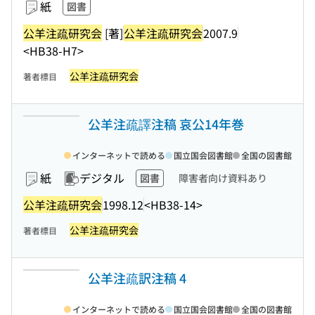
紙
図書
公羊注疏研究会
[著]
公羊注疏研究会
2007.9
<HB38-H7>
公羊注疏研究会
著者標目
公羊注疏譯注稿 哀公14年巻
インターネットで読める
国立国会図書館
全国の図書館
紙
デジタル
図書
障害者向け資料あり
公羊注疏研究会
1998.12
<HB38-14>
公羊注疏研究会
著者標目
公羊注疏訳注稿 4
インターネットで読める
国立国会図書館
全国の図書館