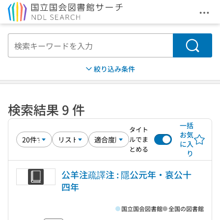
メニ
本文へ移動
検索
絞り込み条件
検索結果 9 件
一括
タイト
お気
ルでま
に入
とめる
り
公羊注疏譯注 : 隱公元年・哀公十
四年
国立国会図書館
全国の図書館