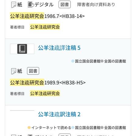
紙
デジタル
図書
障害者向け資料あり
公羊注疏研究会
1986.7
<HB38-14>
公羊注疏研究会
著者標目
公羊注疏譯注稿 5
国立国会図書館
全国の図書館
紙
図書
公羊注疏研究会
1989.9
<HB38-H5>
公羊注疏研究会
著者標目
公羊注疏訳注稿 2
インターネットで読める
国立国会図書館
全国の図書館