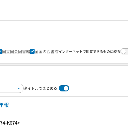
国立国会図書館
全国の図書館
インターネットで閲覧できるものに絞る
タイトルでまとめる
年報
74-K674>