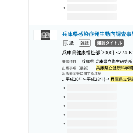
兵庫県感染症発生動向調査事
紙
雑誌
雑誌タイトル
兵庫県健康福祉部
[2000]-
<Z74-K
兵庫県 兵庫県立衛生研究
著者標目
兵庫県立健康科学
出版事項（最新）
出版表示等に関する注記
...平成20年>-平成28年)→
兵庫県立健
このタイトルの巻号