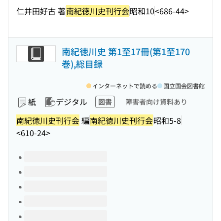
仁井田好古 著
南紀徳川史刊行会
昭和10
<686-44>
南紀徳川史 第1至17冊(第1至170
巻),総目録
インターネットで読める
国立国会図書館
紙
デジタル
図書
障害者向け資料あり
南紀徳川史刊行会
編
南紀徳川史刊行会
昭和5-8
<610-24>
このタイトルの巻号