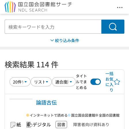
メニ
本文へ移動
検索
絞り込み条件
検索結果 114 件
一括
タイト
お気
ルでま
に入
とめる
り
論語古伝
インターネットで読める
国立国会図書館
全国の図書館
紙
デジタル
図書
障害者向け資料あり