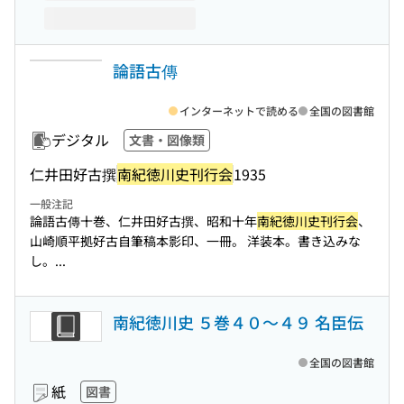
論語古傳
インターネットで読める
全国の図書館
デジタル
文書・図像類
仁井田好古撰
南紀徳川史刊行会
1935
一般注記
論語古傳十巻、仁井田好古撰、昭和十年
南紀徳川史刊行会
、
山崎順平拠好古自筆稿本影印、一冊。 洋装本。書き込みな
し。...
南紀徳川史 ５巻４０〜４９ 名臣伝
全国の図書館
紙
図書