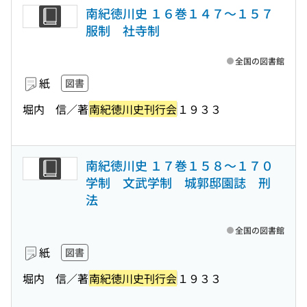
南紀徳川史 １６巻１４７〜１５７
服制 社寺制
全国の図書館
紙
図書
堀内 信／著
南紀徳川史刊行会
１９３３
南紀徳川史 １７巻１５８〜１７０
学制 文武学制 城郭邸園誌 刑
法
全国の図書館
紙
図書
堀内 信／著
南紀徳川史刊行会
１９３３