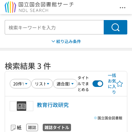
メニ
本文へ移動
検索
絞り込み条件
検索結果 3 件
一括
タイト
お気
ルでま
に入
とめる
り
教育行政研究
国立国会図書館
紙
雑誌
雑誌タイトル