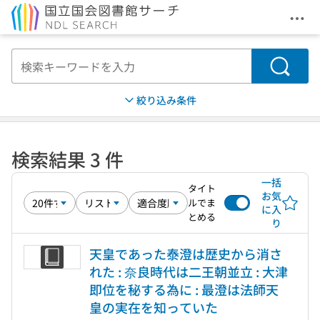
メニ
本文へ移動
検索
絞り込み条件
検索結果 3 件
一括
タイト
お気
ルでま
に入
とめる
り
天皇であった泰澄は歴史から消さ
れた : 奈良時代は二王朝並立 : 大津
即位を秘する為に : 最澄は法師天
皇の実在を知っていた