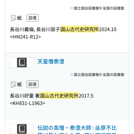
国立国会図書館
全国の図書館
紙
図書
長谷川義倫, 長谷川容子
国山古代史研究所
2024.10
<HM241-R12>
天皇僧泰澄
国立国会図書館
全国の図書館
紙
図書
長谷川好童 著
国山古代史研究所
2017.5
<KH831-L1963>
伝説の高僧・泰澄大師 : 藤原不比