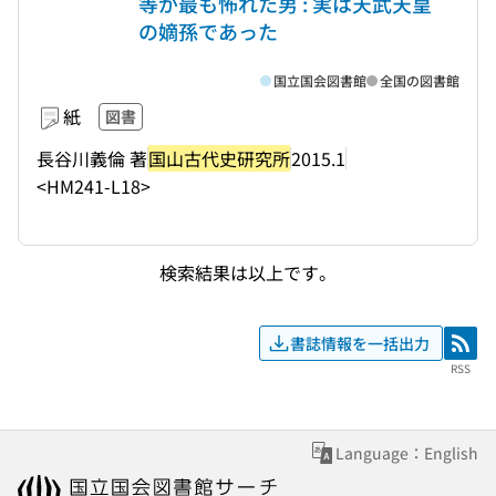
等が最も怖れた男 : 実は天武天皇
の嫡孫であった
国立国会図書館
全国の図書館
紙
図書
長谷川義倫 著
国山古代史研究所
2015.1
<HM241-L18>
検索結果は以上です。
書誌情報を一括出力
RSS
RSS
Language：English