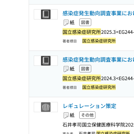
感染症発生動向調査事業におけ
紙
図書
国立感染症研究所
2025.3
<EG244
国立感染症研究所
著者標目
感染症発生動向調査事業にお
紙
図書
国立感染症研究所
2024.3
<EG244
国立感染症研究所
著者標目
レギュレーション策定
紙
その他
石井孝司
国立保健医療科学院
202
石井孝司
国立感染症研究所
品
寄与者