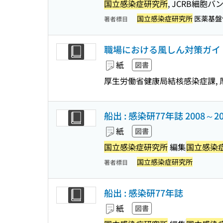
国立感染症研究所
, JCRB細胞
国立感染症研究所
医薬基盤
著者標目
職場における風しん対策ガイ
紙
図書
厚生労働省健康局結核感染症課,
船出 : 感染研77年誌 2008
紙
図書
国立感染症研究所
編集
国立感染
国立感染症研究所
著者標目
船出 : 感染研77年誌
紙
図書