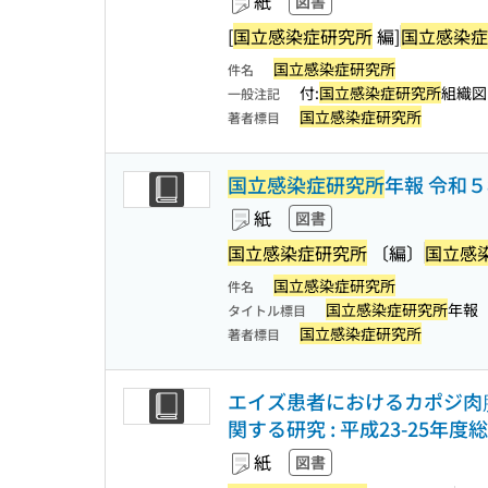
紙
図書
[
国立感染症研究所
編]
国立感染症
国立感染症研究所
件名
付:
国立感染症研究所
組織図(
一般注記
国立感染症研究所
著者標目
国立感染症研究所
年報 令和
紙
図書
国立感染症研究所
〔編〕
国立感
国立感染症研究所
件名
国立感染症研究所
年報
タイトル標目
国立感染症研究所
著者標目
エイズ患者におけるカポジ肉
関する研究 : 平成23-25
紙
図書