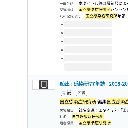
本タイトル等は最新号による 
一般注記
国立感染症研究所
ハンセン
関連情報
国立感染症研究所
年報
別の記録形式
このタイトルの巻号
船出 : 感染研77年誌 : 2008-
紙
図書
国立感染症研究所
編集
国立感染
社名変遷：１９４７年「国
内容細目
国立感染症研究所
件名
国立感染症研究所
著者標目