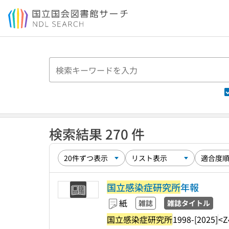
本文へ移動
検索結果 270 件
国立感染症研究所
年報
紙
雑誌
雑誌タイトル
国立感染症研究所
1998-[2025]
<Z