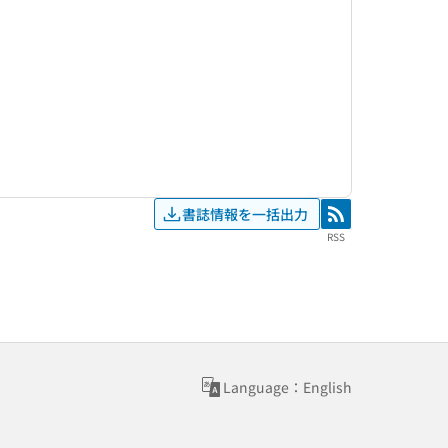
書誌情報を一括出力
RSS
RSS
Language：English