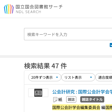
本文へ移動
検索結果 47 件
公会計研究 : 国際公会計学会
紙
雑誌
雑誌タイトル
国際公会計学会編集委員会
編
国