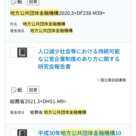
紙
図書
地方公共団体金融機構
2020.3
<DF238-M39>
地方公共団体金融機構
件名
地方公共団体金融機構
著者標目
人口減少社会等における持続可能
な公営企業制度のあり方に関する
研究会報告書
国立国会図書館
紙
図書
総務省
2021.3
<DH51-M9>
総務省
地方公共団体金融機構
著者標目
平成30年
地方公共団体金融機構
10