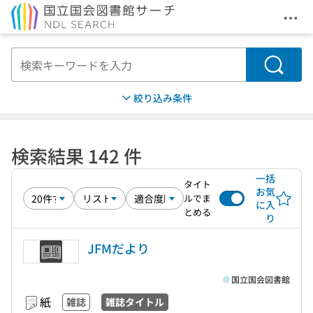
メニ
本文へ移動
検索
絞り込み条件
検索結果 142 件
一括
タイト
お気
ルでま
に入
とめる
り
JFMだより
国立国会図書館
紙
雑誌
雑誌タイトル