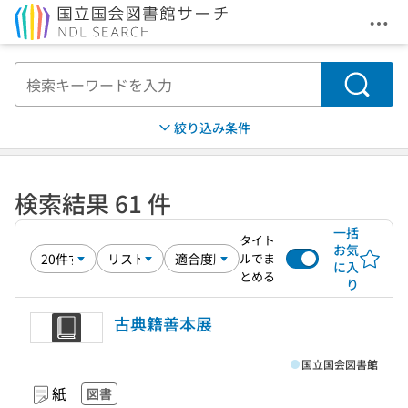
メニ
本文へ移動
検索
絞り込み条件
検索結果 61 件
一括
タイト
お気
ルでま
に入
とめる
り
古典籍善本展
国立国会図書館
紙
図書