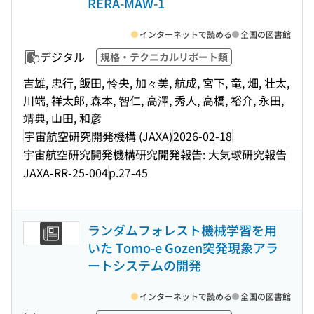
RERA-MAW-1
インターネットで読める
全国の図書館
デジタル
規格・テクニカルリポート類
吉雄, 忠行, 飯田, 怜央, 加々美, 航成, 宮下, 竜, 畑, 壮太,
川端, 祥太郎, 森本, 智仁, 高澤, 秀人, 高橋, 裕介, 永田,
靖典, 山田, 和彦
宇宙航空研究開発機構 (JAXA)
2026-02-18
宇宙航空研究開発機構研究開発報告: 大気球研究報告
JAXA-RR-25-004
p.27-45
ランダムフォレスト機械学習を用
いた Tomo-e Gozen突発現象アラ
ートシステムの開発
インターネットで読める
全国の図書館