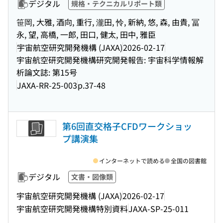
デジタル
規格・テクニカルリポート類
笹岡, 大雅, 酒向, 重行, 瀧田, 怜, 新納, 悠, 森, 由貴, 冨
永, 望, 高橋, 一郎, 田口, 健太, 田中, 雅臣
宇宙航空研究開発機構 (JAXA)
2026-02-17
宇宙航空研究開発機構研究開発報告: 宇宙科学情報解
析論文誌: 第15号
JAXA-RR-25-003
p.37-48
第6回直交格子CFDワークショッ
プ講演集
インターネットで読める
全国の図書館
デジタル
文書・図像類
宇宙航空研究開発機構 (JAXA)
2026-02-17
宇宙航空研究開発機構特別資料
JAXA-SP-25-011