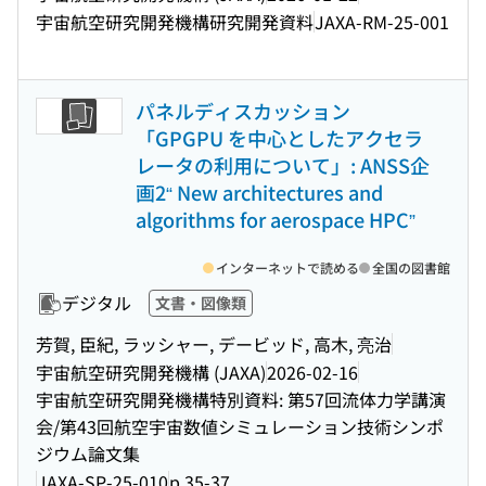
宇宙航空研究開発機構研究開発資料
JAXA-RM-25-001
パネルディスカッション
「GPGPU を中心としたアクセラ
レータの利用について」: ANSS企
画2“ New architectures and
algorithms for aerospace HPC”
インターネットで読める
全国の図書館
デジタル
文書・図像類
芳賀, 臣紀, ラッシャー, デービッド, 高木, 亮治
宇宙航空研究開発機構 (JAXA)
2026-02-16
宇宙航空研究開発機構特別資料: 第57回流体力学講演
会/第43回航空宇宙数値シミュレーション技術シンポ
ジウム論文集
JAXA-SP-25-010
p.35-37