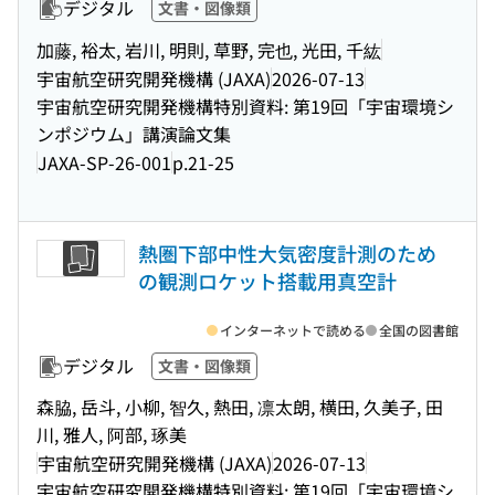
デジタル
文書・図像類
加藤, 裕太, 岩川, 明則, 草野, 完也, 光田, 千紘
宇宙航空研究開発機構 (JAXA)
2026-07-13
宇宙航空研究開発機構特別資料: 第19回「宇宙環境シ
ンポジウム」講演論文集
JAXA-SP-26-001
p.21-25
熱圏下部中性大気密度計測のため
の観測ロケット搭載用真空計
インターネットで読める
全国の図書館
デジタル
文書・図像類
森脇, 岳斗, 小柳, 智久, 熱田, 凛太朗, 横田, 久美子, 田
川, 雅人, 阿部, 琢美
宇宙航空研究開発機構 (JAXA)
2026-07-13
宇宙航空研究開発機構特別資料: 第19回「宇宙環境シ