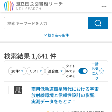
メニ
本文へ移動
検索
絞り込み条件
検索結果 1,641 件
一括
タイト
お気
ルでま
に入
とめる
り
商用低軌道衛星時代における宇宙
放射線環境と信頼性設計の影響:
実測データをもとに！