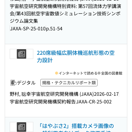
宇宙航空研究開発機構特別資料: 第57回流体力学講演
会/第43回航空宇宙数値シミュレーション技術シンポ
ジウム論文集
JAXA-SP-25-010
p.51-54
220席級幅広胴体機巡航形態の空
力設計
インターネットで読める
全国の図書館
デジタル
規格・テクニカルリポート類
野村, 聡幸
宇宙航空研究開発機構 (JAXA)
2026-02-17
宇宙航空研究開発機構契約報告
JAXA-CR-25-002
「はやぶさ2」搭載カメラ画像の