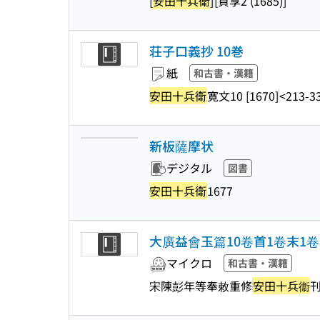
[
安田十兵衛
]
[貞享2 (1685)]
荘子口義抄 10巻
紙
和古書・漢籍
安田十兵衛
寛文10 [1670]
<213-3
新板薩摩状
デジタル
図書
安田十兵衛
1677
大廣益會玉篇10卷首1卷末1卷
マイクロ
和古書・漢籍
宋陳彭年等奉敕重修
安田十兵衞