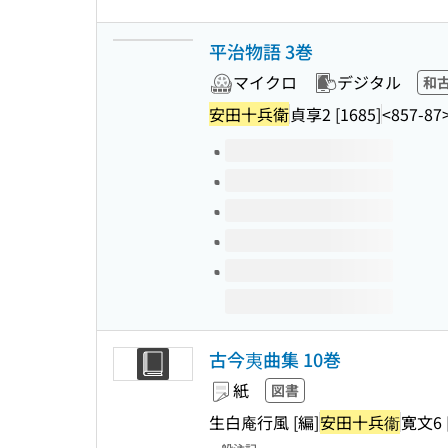
平治物語 3巻
マイクロ
デジタル
和
安田十兵衛
貞享2 [1685]
<857-87
このタイトルの巻号
古今夷曲集 10巻
紙
図書
生白庵行風 [編]
安田十兵衞
寛文6 [