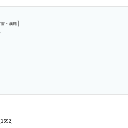
古書・漢籍
>
1692]