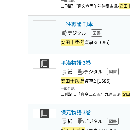
一般注記
... 刊記「寛文六丙午年仲夏吉旦/
安田
一往再論 刊本
デジタル
図書
安田十兵衛
貞享3(1686)
平治物語 3巻
紙
デジタル
図書
安田十兵衛
貞享2 [1685]
一般注記
...刊記に「貞享二乙丑年九月吉辰
安田
保元物語 3巻
紙
デジタル
図書