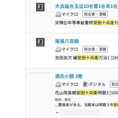
大廣益會玉篇10卷首1卷末1卷
マイクロ
和古書・漢籍
宋陳彭年等奉敕重修
安田十兵衞
尾張八百韻
マイクロ
和古書・漢籍
吉田友次 編
安田十兵衛
万治1 [165
源氏小鏡 3巻
マイクロ
デジタル
和
花山院長親
安田十兵衛
明暦3 [165
解題・解説
...整版本がある。当館本は明暦３年
安
このタイトルの巻号