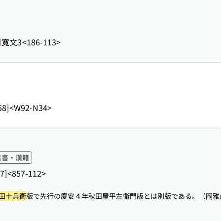
刊
寛文3
<186-113>
8]
<W92-N34>
古書・漢籍
7]
<857-112>
田十兵衛
版で先行の慶安４年秋田屋平左衛門版とは別版である。（岡雅