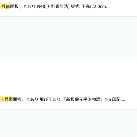
十兵衞
開板」とあり 袋綴(五針眼訂法) 版式: 字高(22.0cm...
十兵衛
開板」とあり 飛び丁あり 『新板保元平治物語』4-6 印記:...