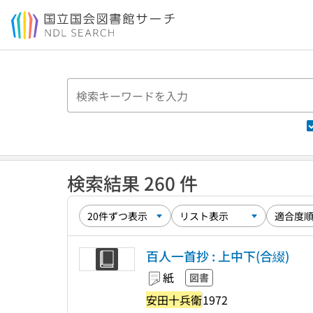
本文へ移動
検索結果 260 件
百人一首抄 : 上中下(合綴)
紙
図書
安田十兵衛
1972