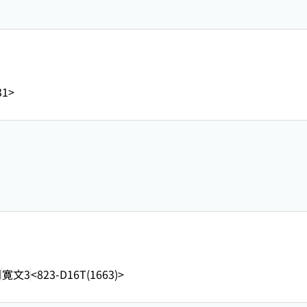
31>
刊
寛文3
<823-D16T(1663)>