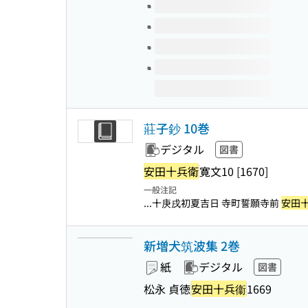
莊子鈔 10巻
デジタル
図書
安田十兵衛
寛文10 [1670]
一般注記
...十庚戌初夏吉日 寺町誓願寺前
安田
新増犬筑波集 2巻
紙
デジタル
図書
松永 貞徳
安田十兵衞
1669