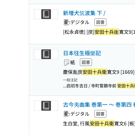
新増犬筑波集 下 /
デジタル
図書
[松永貞徳] [撰]
安田十兵衞
寛文9[1
日本往生極樂記
紙
図書
慶保胤撰
安田十兵衛
寛文9 [1669]
一般注記
...酉初冬吉日 / 寺町誓願寺前
安田十兵
古今夷曲集 巻第一 〜 巻第四
デジタル
図書
生白堂, 行風
安田十兵衛
寛文6 [板