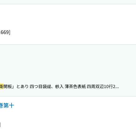
669]
衛
開板」とあり 四つ目袋綴、帙入 薄茶色表紙 四周双辺10行2...
 巻第十
]