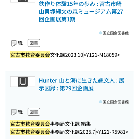
鉄作り体験15年の歩み : 宮古市崎
山貝塚縄文の森ミュージアム第27
回企画展第1期
国立国会図書館
紙
図書
宮古市教育委員会
文化課
2023.10
<Y121-M18059>
Hunter-山と海に生きた縄文人 : 展
示図録 : 第29回企画展
国立国会図書館
紙
図書
宮古市教育委員会
事務局文化課 編集
宮古市教育委員会
事務局文化課
2025.7
<Y121-R5981>