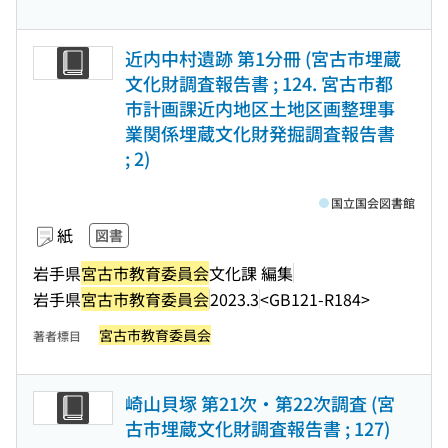
近内中村遺跡 第1分冊 (宮古市埋蔵
文化財調査報告書 ; 124. 宮古市都
市計画課近内地区土地区画整理事
業関係埋蔵文化財発掘調査報告書
; 2)
国立国会図書館
紙
図書
岩手県
宮古市教育委員会
文化課 編集
岩手県
宮古市教育委員会
2023.3
<GB121-R184>
宮古市教育委員会
著者標目
崎山貝塚 第21次・第22次調査 (宮
古市埋蔵文化財調査報告書 ; 127)