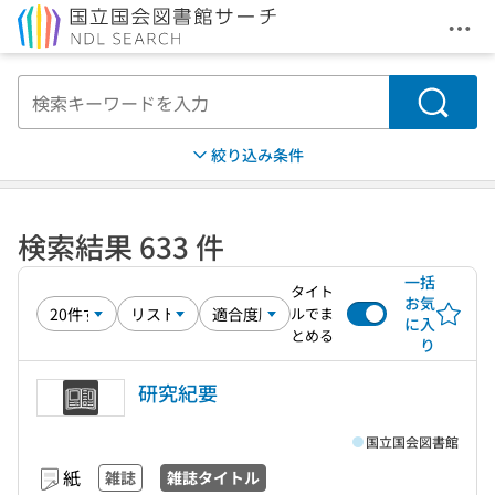
メニ
本文へ移動
検索
絞り込み条件
検索結果 633 件
一括
タイト
お気
ルでま
に入
とめる
り
研究紀要
国立国会図書館
紙
雑誌
雑誌タイトル