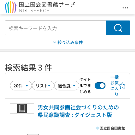
メニ
本文へ移動
検索
絞り込み条件
検索結果 3 件
一括
タイト
お気
ルでま
に入
とめる
り
男女共同参画社会づくりのための
県民意識調査 : ダイジェスト版
国立国会図書館