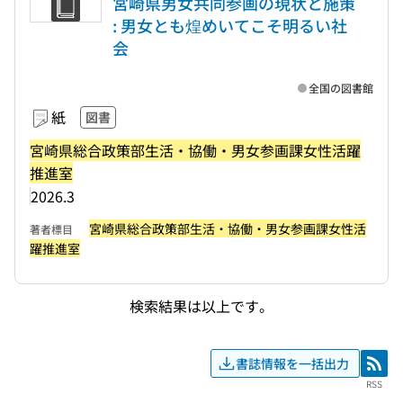
宮崎県男女共同参画の現状と施策
: 男女とも煌めいてこそ明るい社
会
全国の図書館
紙
図書
宮崎県総合政策部生活・協働・男女参画課女性活躍
推進室
2026.3
宮崎県総合政策部生活・協働・男女参画課女性活
著者標目
躍推進室
検索結果は以上です。
書誌情報を一括出力
RSS
RSS