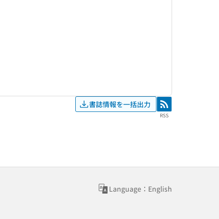
書誌情報を一括出力
RSS
RSS
Language：English