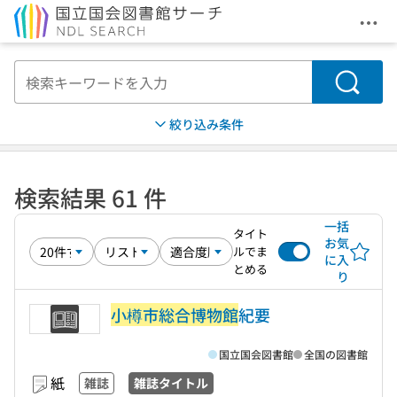
メニ
本文へ移動
検索
絞り込み条件
検索結果 61 件
一括
タイト
お気
ルでま
に入
とめる
り
小樽市総合博物館
紀要
国立国会図書館
全国の図書館
紙
雑誌
雑誌タイトル