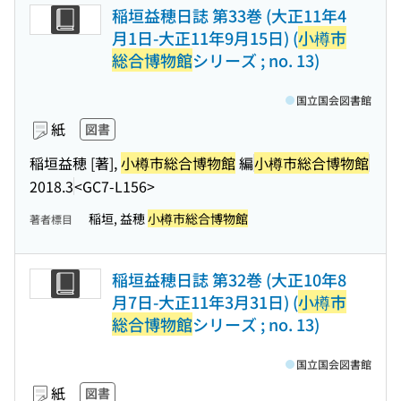
稲垣益穂日誌 第33巻 (大正11年4
月1日-大正11年9月15日) (
小樽市
総合博物館
シリーズ ; no. 13)
国立国会図書館
紙
図書
稲垣益穂 [著],
小樽市総合博物館
編
小樽市総合博物館
2018.3
<GC7-L156>
稲垣, 益穂
小樽市総合博物館
著者標目
稲垣益穂日誌 第32巻 (大正10年8
月7日-大正11年3月31日) (
小樽市
総合博物館
シリーズ ; no. 13)
国立国会図書館
紙
図書