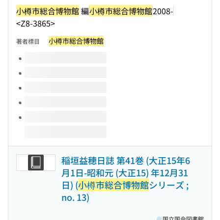
小樽市総合博物館
編
小樽市総合博物館
2008-
<Z8-3865>
小樽市総合博物館
著者標目
このタイトルの巻号
稲垣益穂日誌 第41巻 (大正15年6
月1日-昭和元 (大正15) 年12月31
日) (
小樽市総合博物館
シリーズ ;
no. 13)
国立国会図書館