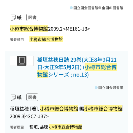
国立国会図書館
全国の図書館
紙
図書
小樽市総合博物館
2009.2
<ME161-J3>
小樽市総合博物館
著者標目
稲垣益穂日誌 29巻(大正8年9月21
日-大正9年5月2日) (
小樽市総合博
物館
シリーズ ; no.13)
国立国会図書館
紙
図書
稲垣益穂 [著],
小樽市総合博物館
編
小樽市総合博物館
2009.3
<GC7-J37>
稲垣, 益穂
小樽市総合博物館
著者標目