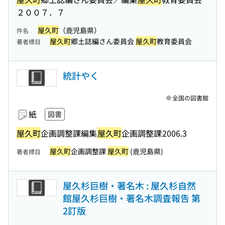
２００７．７
屋久町
（鹿児島県）
件名
屋久町
郷土誌編さん委員会
屋久町
教育委員会
著者標目
統計やく
全国の図書館
紙
図書
屋久町
企画調整課編集
屋久町
企画調整課
2006.3
屋久町
企画調整課
屋久町
(鹿児島県)
著者標目
屋久杉巨樹・著名木 : 屋久杉自然
館屋久杉巨樹・著名木調査報告 第
2訂版