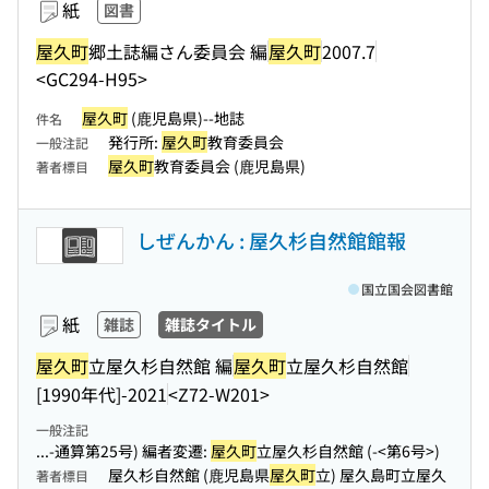
紙
図書
屋久町
郷土誌編さん委員会 編
屋久町
2007.7
<GC294-H95>
屋久町
(鹿児島県)--地誌
件名
発行所:
屋久町
教育委員会
一般注記
屋久町
教育委員会 (鹿児島県)
著者標目
しぜんかん : 屋久杉自然館館報
国立国会図書館
紙
雑誌
雑誌タイトル
屋久町
立屋久杉自然館 編
屋久町
立屋久杉自然館
[1990年代]-2021
<Z72-W201>
一般注記
...-通算第25号) 編者変遷:
屋久町
立屋久杉自然館 (-<第6号>)
屋久杉自然館 (鹿児島県
屋久町
立) 屋久島町立屋久
著者標目