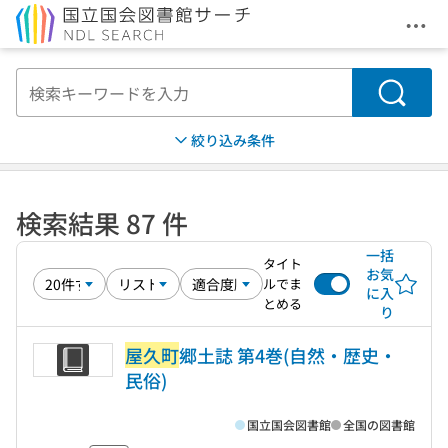
メニ
本文へ移動
検索
絞り込み条件
検索結果 87 件
一括
タイト
お気
ルでま
に入
とめる
り
屋久町
郷土誌 第4巻(自然・歴史・
民俗)
国立国会図書館
全国の図書館