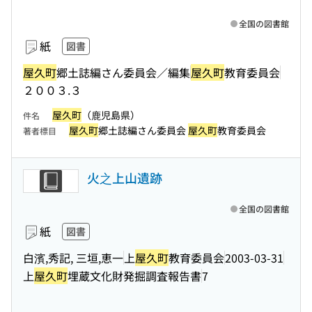
全国の図書館
紙
図書
屋久町
郷土誌編さん委員会／編集
屋久町
教育委員会
２００３.３
屋久町
（鹿児島県）
件名
屋久町
郷土誌編さん委員会
屋久町
教育委員会
著者標目
火之上山遺跡
全国の図書館
紙
図書
白濱,秀記, 三垣,恵一
上
屋久町
教育委員会
2003-03-31
上
屋久町
埋蔵文化財発掘調査報告書
7