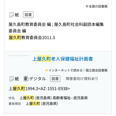
全国の図書館
紙
図書
屋久島町教育委員会 編 ; 屋久島町社会科副読本編集
委員会 編
屋久町
教育委員会
2011.3
上
屋久町
老人保健福祉計画書
インターネットで読める
国立国会図書館
紙
デジタル
図書
障害者向け資料あり
上
屋久町
1994.3
<AZ-1551-E938>
上
屋久町
(鹿児島県) 高齢者福祉--鹿児島県
件名
上
屋久町
(鹿児島県)
著者標目