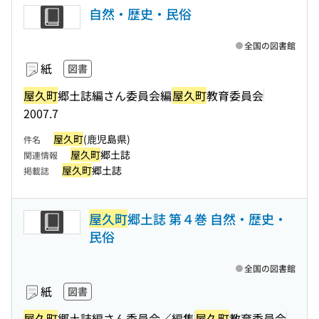
自然・歴史・民俗
全国の図書館
紙
図書
屋久町
郷土誌編さん委員会編
屋久町
教育委員会
2007.7
屋久町
(鹿児島県)
件名
屋久町
郷土誌
関連情報
屋久町
郷土誌
掲載誌
屋久町
郷土誌 第４巻 自然・歴史・
民俗
全国の図書館
紙
図書
屋久町
郷土誌編さん委員会／編集
屋久町
教育委員会