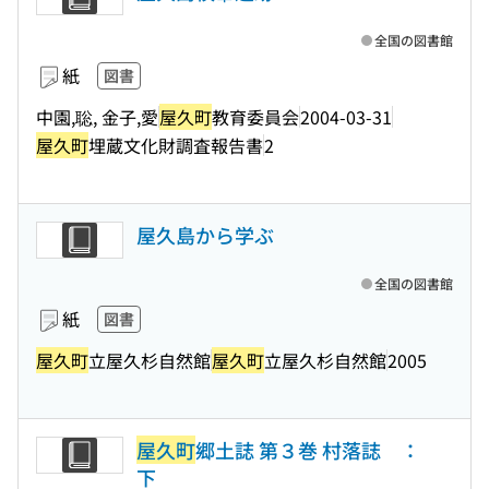
全国の図書館
紙
図書
中園,聡, 金子,愛
屋久町
教育委員会
2004-03-31
屋久町
埋蔵文化財調査報告書
2
屋久島から学ぶ
全国の図書館
紙
図書
屋久町
立屋久杉自然館
屋久町
立屋久杉自然館
2005
屋久町
郷土誌 第３巻 村落誌 ：
下