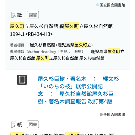
国立国会図書館
紙
図書
屋久町
立屋久杉自然館 編
屋久町
立屋久杉自然館
1994.1
<RB434-H3>
屋久杉自然館 (鹿児島県
屋久町
立)
著者標目
鹿児島県
屋久町
立
典拠情報（Author Heading/「を見よ」参照）
屋久杉自然館
屋久町
立屋久杉自然館 屋久杉自然館
屋久杉巨樹・著名木 ： 縄文杉
「いのちの枝」展示公開記
念 ： 屋久杉自然館屋久杉巨
樹・著名木調査報告 改訂第4版
全国の図書館
紙
図書