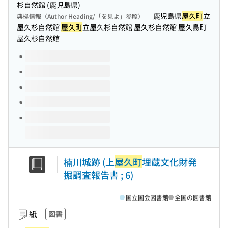
杉自然館 (鹿児島県)
鹿児島県
屋久町
立
典拠情報（Author Heading/「を見よ」参照）
屋久杉自然館
屋久町
立屋久杉自然館 屋久杉自然館 屋久島町
屋久杉自然館
このタイトルの巻号
楠川城跡 (上
屋久町
埋蔵文化財発
掘調査報告書 ; 6)
国立国会図書館
全国の図書館
紙
図書