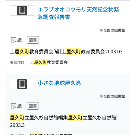
エラブオオコウモリ天然記念物緊
急調査報告書
全国の図書館
紙
図書
上
屋久町
教育委員会[編]
上
屋久町
教育委員会
2003.03
上
屋久町
教育委員会
著者標目
小さな地球屋久島
全国の図書館
紙
図書
屋久町
立屋久杉自然館編集
屋久町
立屋久杉自然館
2003.3