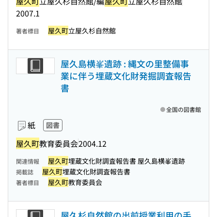
屋久町
立屋久杉自然館/編
屋久町
立屋久杉自然館
2007.1
屋久町
立屋久杉自然館
著者標目
屋久島横峯遺跡 : 縄文の里整備事
業に伴う埋蔵文化財発掘調査報告
書
全国の図書館
紙
図書
屋久町
教育委員会
2004.12
屋久町
埋蔵文化財調査報告書 屋久島横峯遺跡
関連情報
屋久町
埋蔵文化財調査報告書
掲載誌
屋久町
教育委員会
著者標目
屋久杉自然館の出前授業利用の手