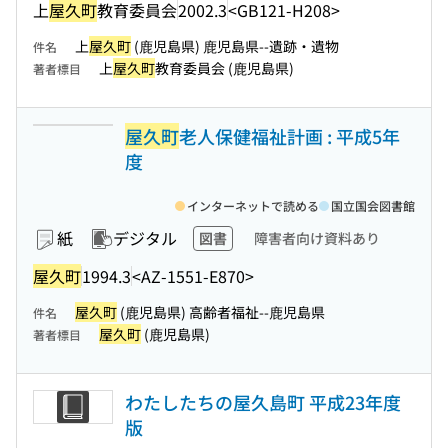
上
屋久町
教育委員会
2002.3
<GB121-H208>
上
屋久町
(鹿児島県) 鹿児島県--遺跡・遺物
件名
上
屋久町
教育委員会 (鹿児島県)
著者標目
屋久町
老人保健福祉計画 : 平成5年
度
インターネットで読める
国立国会図書館
紙
デジタル
図書
障害者向け資料あり
屋久町
1994.3
<AZ-1551-E870>
屋久町
(鹿児島県) 高齢者福祉--鹿児島県
件名
屋久町
(鹿児島県)
著者標目
わたしたちの屋久島町 平成23年度
版