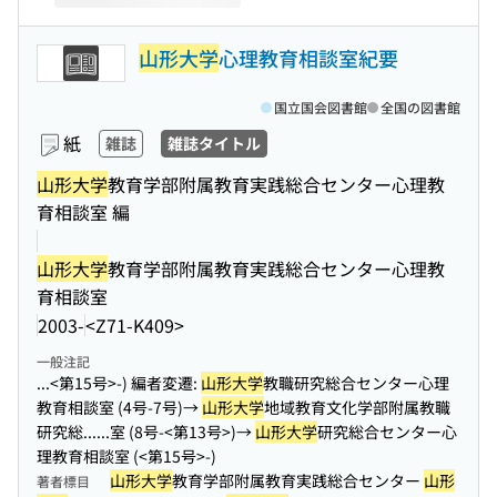
山形大学
心理教育相談室紀要
国立国会図書館
全国の図書館
紙
雑誌
雑誌タイトル
山形大学
教育学部附属教育実践総合センター心理教
育相談室 編
山形大学
教育学部附属教育実践総合センター心理教
育相談室
2003-
<Z71-K409>
一般注記
...<第15号>-) 編者変遷:
山形大学
教職研究総合センター心理
教育相談室 (4号-7号)→
山形大学
地域教育文化学部附属教職
研究総...
...室 (8号-<第13号>)→
山形大学
研究総合センター心
理教育相談室 (<第15号>-)
山形大学
教育学部附属教育実践総合センター
山形
著者標目