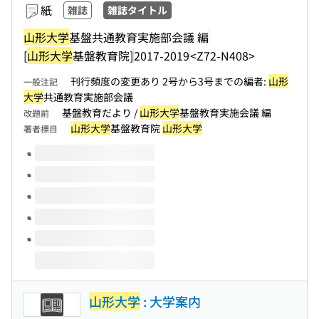
紙
雑誌
雑誌タイトル
山形大学
基盤共通教育実施部会議 編
[
山形大学
基盤教育院]
2017-2019
<Z72-N408>
刊行頻度の変更あり 2号から3号までの編者:
山形
一般注記
大学
共通教育実施部会議
基盤教育だより /
山形大学
基盤教育実施会議 編
改題前
山形大学
基盤教育院
山形大学
著者標目
このタイトルの巻号
山形大学
: 大学案内