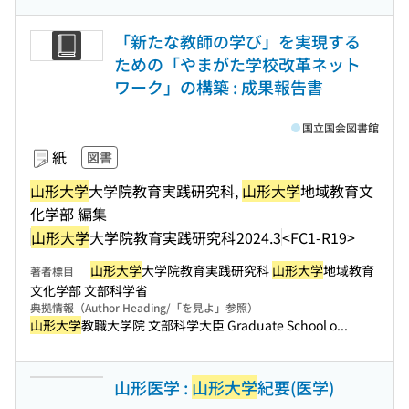
「新たな教師の学び」を実現する
ための「やまがた学校改革ネット
ワーク」の構築 : 成果報告書
国立国会図書館
紙
図書
山形大学
大学院教育実践研究科,
山形大学
地域教育文
化学部 編集
山形大学
大学院教育実践研究科
2024.3
<FC1-R19>
山形大学
大学院教育実践研究科
山形大学
地域教育
著者標目
文化学部 文部科学省
典拠情報（Author Heading/「を見よ」参照）
山形大学
教職大学院 文部科学大臣 Graduate School o...
山形医学 :
山形大学
紀要(医学)