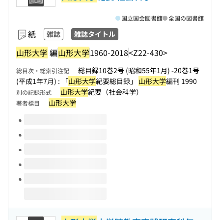
国立国会図書館
全国の図書館
紙
雑誌
雑誌タイトル
山形大学
編
山形大学
1960-2018
<Z22-430>
総目録10巻2号 (昭和55年1月) -20巻1号
総目次・総索引注記
(平成1年7月) : 「
山形大学
紀要総目録」
山形大学
編刊 1990
山形大学
紀要（社会科学）
別の記録形式
山形大学
著者標目
このタイトルの巻号