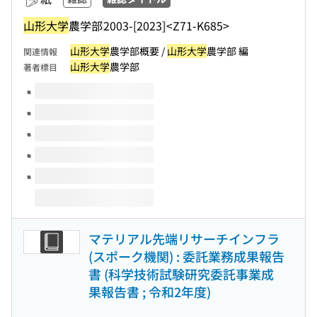
山形大学
農学部
2003-[2023]
<Z71-K685>
山形大学
農学部概要 /
山形大学
農学部 編
関連情報
山形大学
農学部
著者標目
このタイトルの巻号
マテリアル先端リサーチインフラ
(スポーク機関) : 委託業務成果報告
書 (科学技術試験研究委託事業成
果報告書 ; 令和2年度)