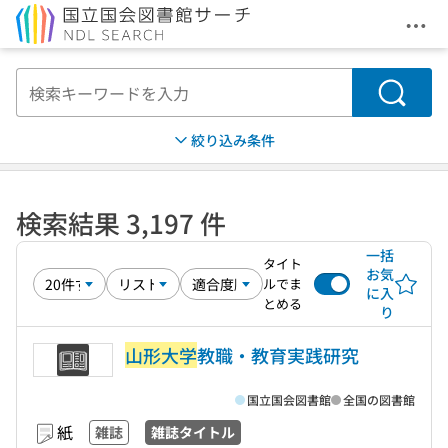
メニ
本文へ移動
検索
絞り込み条件
検索結果 3,197 件
一括
タイト
お気
ルでま
に入
とめる
り
山形大学
教職・教育実践研究
国立国会図書館
全国の図書館
紙
雑誌
雑誌タイトル