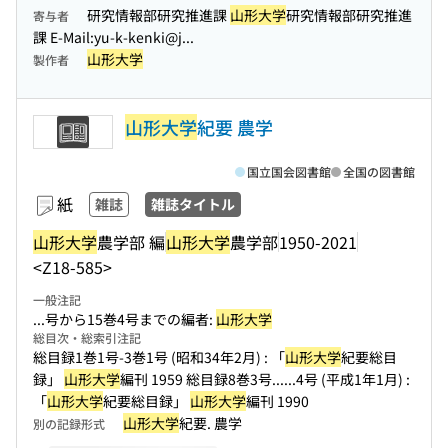
研究情報部研究推進課
山形大学
研究情報部研究推進
寄与者
課 E-Mail:yu-k-kenki@j...
山形大学
製作者
山形大学
紀要 農学
国立国会図書館
全国の図書館
紙
雑誌
雑誌タイトル
山形大学
農学部 編
山形大学
農学部
1950-2021
<Z18-585>
一般注記
...号から15巻4号までの編者:
山形大学
総目次・総索引注記
総目録1巻1号-3巻1号 (昭和34年2月) : 「
山形大学
紀要総目
録」
山形大学
編刊 1959 総目録8巻3号...
...4号 (平成1年1月) :
「
山形大学
紀要総目録」
山形大学
編刊 1990
山形大学
紀要. 農学
別の記録形式