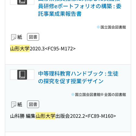
員研修eポートフォリオの構築 : 委
託事業成果報告書
国立国会図書館
紙
図書
山形大学
2020.3
<FC95-M172>
中等理科教育ハンドブック : 生徒
の探究を促す授業デザイン
国立国会図書館
全国の図書館
紙
図書
山科勝 編集
山形大学
出版会
2022.2
<FC89-M160>