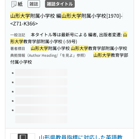
紙
雑誌
雑誌タイトル
山形大学
附属小学校 編
山形大学
附属小学校
[1970]-
<Z71-K366>
本タイトル等は最新号による 編者, 出版者変遷:
山
一般注記
形大学
教育学部附属小学校 (-59号)
山形大学
附属小学校
山形大学
教育学部附属小学校
著者標目
山形大学
教育学部
典拠情報（Author Heading/「を見よ」参照）
付属小学校
このタイトルの巻号
山形県教員指標に対応した英語教