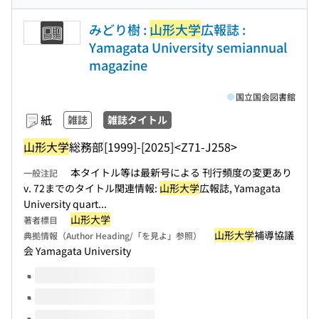
みどり樹 :
山形大学
広報誌 :
Yamagata University semiannual
magazine
国立国会図書館
紙
雑誌
雑誌タイトル
山形大学
総務部
[1999]-[2025]
<Z71-J258>
本タイトル等は最新号による 刊行頻度の変更あり
一般注記
v. 72までのタイトル関連情報:
山形大学
広報誌, Yamagata
University quart...
山形大学
著者標目
山形大学
補導協議
典拠情報（Author Heading/「を見よ」参照）
会 Yamagata University
このタイトルの巻号