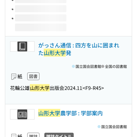
がっさん通信 : 四方を山に囲まれ
た
山形大学
発
国立国会図書館
全国の図書館
紙
図書
花輪公雄
山形大学
出版会
2024.11
<F9-R45>
山形大学
農学部 : 学部案内
国立国会図書館
紙
雑誌
雑誌タイトル