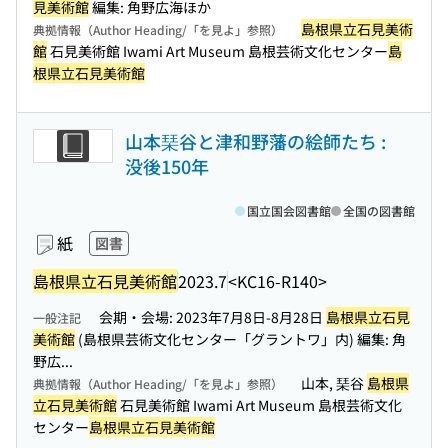
見美術館
編集: 角野広海ほか
島根県立石見美術
典拠情報（Author Heading/「を見よ」参照）
館
石見美術館 Iwami Art Museum 島根芸術文化センター
島
根県立石見美術館
山本琹谷と津和野藩の絵師たち :
没後150年
国立国会図書館
全国の図書館
紙
図書
島根県立石見美術館
2023.7
<KC16-R140>
会期・会場: 2023年7月8日-8月28日
島根県立石見
一般注記
美術館
(島根県芸術文化センター「グラントワ」内) 編集: 角
野広...
山本, 琹谷
島根県
典拠情報（Author Heading/「を見よ」参照）
立石見美術館
石見美術館 Iwami Art Museum 島根芸術文化
センター
島根県立石見美術館