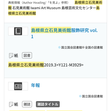
島根県立石見美術
典拠情報（Author Heading/「を見よ」参照）
館
石見美術館 Iwami Art Museum 島根芸術文化センター
島
根県立石見美術館
島根県立石見美術館
服飾研究 vol.
1
国立国会図書館
全国の図書館
紙
図書
島根県立石見美術館
2019.3
<Y121-M3929>
年報
国立国会図書館
紙
雑誌
雑誌タイトル