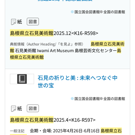
国立国会図書館
全国の図書館
紙
図書
島根県立石見美術館
2025.12
<K16-R598>
島根県立石見美術
典拠情報（Author Heading/「を見よ」参照）
館
石見美術館 Iwami Art Museum 島根芸術文化センター
島
根県立石見美術館
石見の祈りと美 : 未来へつなぐ中
世の宝
国立国会図書館
全国の図書館
紙
図書
島根県立石見美術館
2025.4
<K16-R597>
会期・会場: 2025年4月26日-6月16日
島根県立石
一般注記