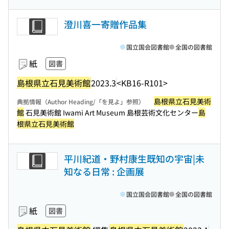
澄川喜一寄贈作品集
国立国会図書館
全国の図書館
紙
図書
島根県立石見美術館
2023.3
<KB16-R101>
島根県立石見美術
典拠情報（Author Heading/「を見よ」参照）
館
石見美術館 Iwami Art Museum 島根芸術文化センター
島
根県立石見美術館
平川紀道・野村康生既知の宇宙|未
知なる日常 : 企画展
国立国会図書館
全国の図書館
紙
図書