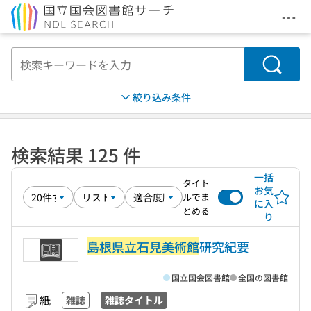
メニ
本文へ移動
検索
絞り込み条件
検索結果 125 件
一括
タイト
お気
ルでま
に入
とめる
り
島根県立石見美術館
研究紀要
国立国会図書館
全国の図書館
紙
雑誌
雑誌タイトル