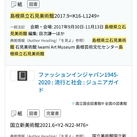
紙
図書
島根県立石見美術館
2017.9
<K16-L1249>
会期・会場: 2017年9月30日-11月13日
島根県立石
一般注記
見美術館
編集: 目次謙一ほか
島根県立石見美術
典拠情報（Author Heading/「を見よ」参照）
館
石見美術館 Iwami Art Museum 島根芸術文化センター
島
根県立石見美術館
ファッションインジャパン1945-
2020 : 流行と社会 : ジュニアガイ
ド
国立国会図書館
全国の図書館
紙
図書
児童書
国立新美術館
2021.6
<Y2-N22-M76>
国立美術館国立新
典拠情報（Author Heading/「を見よ」参照）