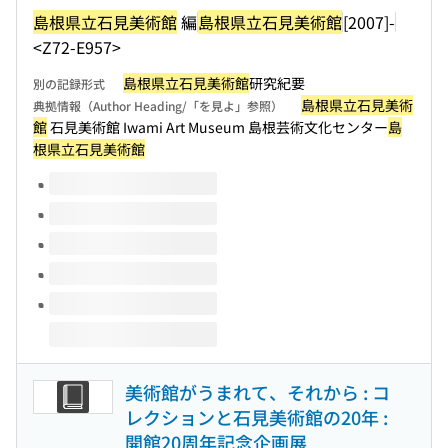
島根県立石見美術館
編
島根県立石見美術館
[2007]-
<Z72-E957>
島根県立石見美術館
研究紀要
別の記録形式
島根県立石見美術
典拠情報（Author Heading/「を見よ」参照）
館
石見美術館 Iwami Art Museum 島根芸術文化センター
島
根県立石見美術館
このタイトルの巻号
美術館がうまれて、それから : コ
レクションと石見美術館の20年 :
開館20周年記念企画展