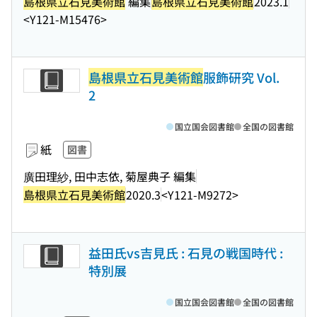
島根県立石見美術館
編集
島根県立石見美術館
2023.1
<Y121-M15476>
島根県立石見美術館
服飾研究 Vol.
2
国立国会図書館
全国の図書館
紙
図書
廣田理紗, 田中志依, 菊屋典子 編集
島根県立石見美術館
2020.3
<Y121-M9272>
益田氏vs吉見氏 : 石見の戦国時代 :
特別展
国立国会図書館
全国の図書館