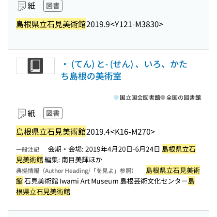
紙
図書
島根県立石見美術館
2019.9
<Y121-M3830>
・ (てん) と- (せん) 、いろ、かた
ち島根の美術室
国立国会図書館
全国の図書館
紙
図書
島根県立石見美術館
2019.4
<K16-M270>
会期・会場: 2019年4月20日-6月24日
島根県立石
一般注記
見美術館
編集: 南目美輝ほか
島根県立石見美術
典拠情報（Author Heading/「を見よ」参照）
館
石見美術館 Iwami Art Museum 島根芸術文化センター
島
根県立石見美術館