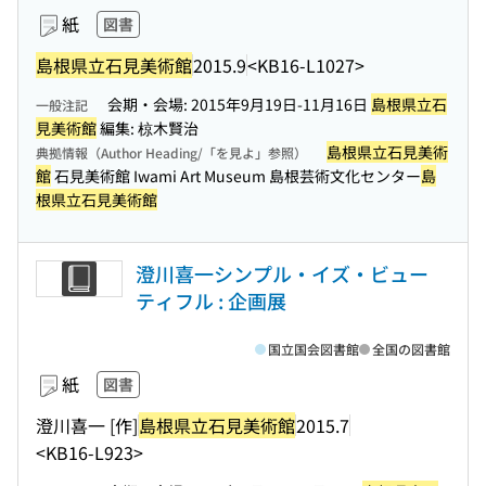
紙
図書
島根県立石見美術館
2015.9
<KB16-L1027>
会期・会場: 2015年9月19日-11月16日
島根県立石
一般注記
見美術館
編集: 椋木賢治
島根県立石見美術
典拠情報（Author Heading/「を見よ」参照）
館
石見美術館 Iwami Art Museum 島根芸術文化センター
島
根県立石見美術館
澄川喜一シンプル・イズ・ビュー
ティフル : 企画展
国立国会図書館
全国の図書館
紙
図書
澄川喜一 [作]
島根県立石見美術館
2015.7
<KB16-L923>