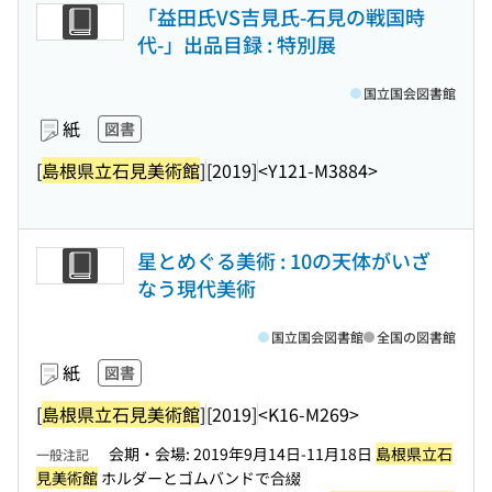
「益田氏VS吉見氏-石見の戦国時
代-」出品目録 : 特別展
国立国会図書館
紙
図書
[
島根県立石見美術館
]
[2019]
<Y121-M3884>
星とめぐる美術 : 10の天体がいざ
なう現代美術
国立国会図書館
全国の図書館
紙
図書
[
島根県立石見美術館
]
[2019]
<K16-M269>
会期・会場: 2019年9月14日-11月18日
島根県立石
一般注記
見美術館
ホルダーとゴムバンドで合綴