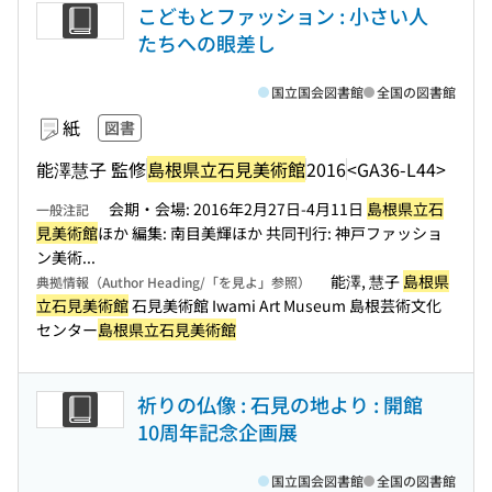
こどもとファッション : 小さい人
たちへの眼差し
国立国会図書館
全国の図書館
紙
図書
能澤慧子 監修
島根県立石見美術館
2016
<GA36-L44>
会期・会場: 2016年2月27日-4月11日
島根県立石
一般注記
見美術館
ほか 編集: 南目美輝ほか 共同刊行: 神戸ファッショ
ン美術...
能澤, 慧子
島根県
典拠情報（Author Heading/「を見よ」参照）
立石見美術館
石見美術館 Iwami Art Museum 島根芸術文化
センター
島根県立石見美術館
祈りの仏像 : 石見の地より : 開館
10周年記念企画展
国立国会図書館
全国の図書館