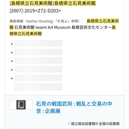
[
島根県立石見美術館
]
島根県立石見美術館
[2007]-2019
<Z72-D203>
島根県立石見美術
典拠情報（Author Heading/「を見よ」参照）
館
石見美術館 Iwami Art Museum 島根芸術文化センター
島
根県立石見美術館
このタイトルの巻号
石見の戦国武将 : 戦乱と交易の中
世 : 企画展
国立国会図書館
全国の図書館