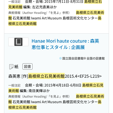
会期・会場: 2015年7月11日-8月31日
島根県立石
一般注記
見美術館
編集: 左近充直美ほか
島根県立石見美術
典拠情報（Author Heading/「を見よ」参照）
館
石見美術館 Iwami Art Museum 島根芸術文化センター
島
根県立石見美術館
Hanae Mori haute couture : 森英
恵仕事とスタイル : 企画展
国立国会図書館
全国の図書館
紙
図書
森英恵 [作]
島根県立石見美術館
2015.4
<EF25-L219>
会期・会場: 2015年4月18日-6月8日
島根県立石見
一般注記
美術館
編集: 南目美輝ほか
島根県立石見美術
典拠情報（Author Heading/「を見よ」参照）
館
石見美術館 Iwami Art Museum 島根芸術文化センター
島
根県立石見美術館