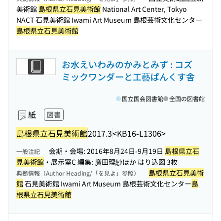
美術館
島根県立石見美術館
National Art Center, Tokyo
NACT 石見美術館 Iwami Art Museum 島根芸術文化センター
島根県立石見美術館
お水えいわみのかみとみず : コズ
ミックワンダーと工藝ぱんくす舎
国立国会図書館
全国の図書館
紙
図書
島根県立石見美術館
2017.3
<KB16-L1306>
会期・会場: 2016年8月24日-9月19日
島根県立石
一般注記
見美術館
・展示室C 編集: 廣田理紗ほか はり込図 3枚
島根県立石見美術
典拠情報（Author Heading/「を見よ」参照）
館
石見美術館 Iwami Art Museum 島根芸術文化センター
島
根県立石見美術館