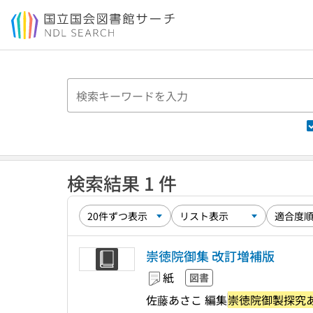
本文へ移動
検索結果 1 件
崇徳院御集 改訂増補版
紙
図書
佐藤あさこ 編集
崇徳院御製探究