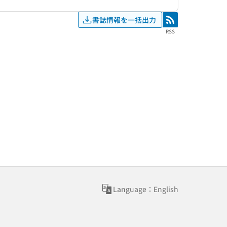
書誌情報を一括出力
RSS
RSS
Language：English