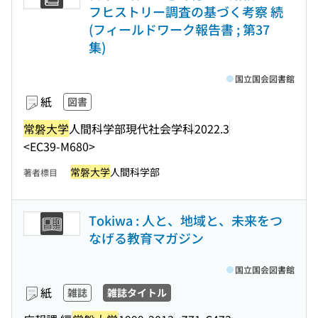
フヒストリー調査の基づく考察 続
(フィールドワーク報告書 ; 第37
集)
国立国会図書館
紙
図書
常磐大学
人間科学部現代社会学科
2022.3
<EC39-M680>
常磐大学
人間科学部
著者標目
Tokiwa : 人と、地域と、未来をつ
なげる教育マガジン
国立国会図書館
紙
雑誌
雑誌タイトル