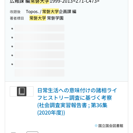
広報課 編
常磐大学
1999-2013
<Z71-C473>
Topos. /
常磐大学
企画課 編
改題後
常磐大学
常磐学園
著者標目
このタイトルの巻号
日常生活への意味付けの諸相ライ
フヒストリー調査に基づく考察
(社会調査実習報告書 ; 第36集
(2020年度))
国立国会図書館