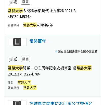
紙
図書
常磐大学
人間科学部現代社会学科
2021.3
<EC39-M534>
常磐大学
人間科学部
著者標目
常磐百年
国立国会図書館
全国の図書館
紙
図書
常磐大学
開学一〇〇周年記念史編纂室 編
常磐大学
2012.3
<FB22-L78>
常磐大学
件名
常磐大学
著者標目
茨城県笠間市における公共交通と