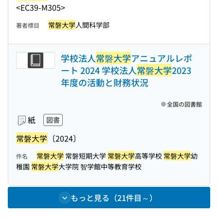
<EC39-M305>
常磐大学
人間科学部
著者標目
学校法人
常磐大学
アニュアルレポ
ート 2024 学校法人
常磐大学
2023
年度の活動と財務状況
全国の図書館
紙
図書
常磐大学
〔2024〕
常磐大学
常磐短期大学
常磐大学
高等学校
常磐大学
幼
件名
稚園
常磐大学
大学院 智学館中等教育学校
もっと見る（21件目～）