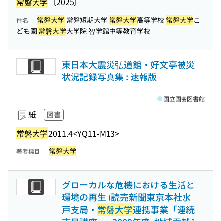
常磐大学
〔2025〕
常磐大学
常磐短期大学
常磐大学
高等学校
常磐大学
こ
件名
ども園
常磐大学
大学院 智学館中等教育学校
東日本大震災弘道館・好文亭被災
状況記録写真集 : 速報版
国立国会図書館
紙
図書
常磐大学
2011.4
<YQ11-M13>
常磐大学
著者標目
グローカルな危機における生活と
環境の再生 (読売新聞東京本社水
戸支局・
常磐大学
連携事業「連続