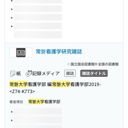
常磐看護学研究雑誌
国立国会図書館
全国の図書館
紙
記録メディア
雑誌
雑誌タイトル
常磐大学
看護学部 編
常磐大学
看護学部
2019-
<Z74-K773>
常磐大学
看護学部
著者標目
このタイトルの巻号