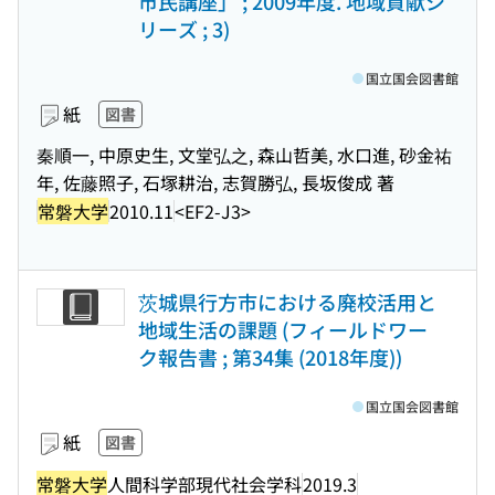
市民講座」 ; 2009年度. 地域貢献シ
リーズ ; 3)
国立国会図書館
紙
図書
秦順一, 中原史生, 文堂弘之, 森山哲美, 水口進, 砂金祐
年, 佐藤照子, 石塚耕治, 志賀勝弘, 長坂俊成 著
常磐大学
2010.11
<EF2-J3>
茨城県行方市における廃校活用と
地域生活の課題 (フィールドワー
ク報告書 ; 第34集 (2018年度))
国立国会図書館
紙
図書
常磐大学
人間科学部現代社会学科
2019.3