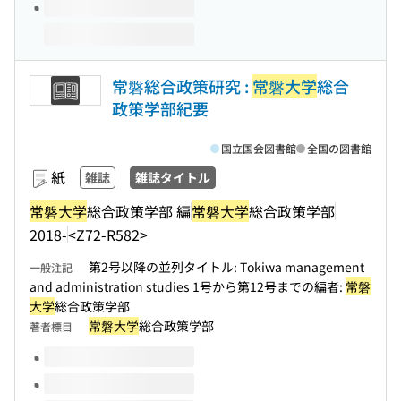
常磐総合政策研究 :
常磐大学
総合
政策学部紀要
国立国会図書館
全国の図書館
紙
雑誌
雑誌タイトル
常磐大学
総合政策学部 編
常磐大学
総合政策学部
2018-
<Z72-R582>
第2号以降の並列タイトル: Tokiwa management
一般注記
and administration studies 1号から第12号までの編者:
常磐
大学
総合政策学部
常磐大学
総合政策学部
著者標目
このタイトルの巻号