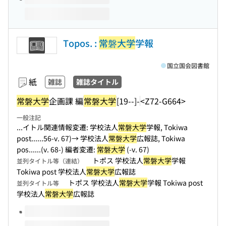
Topos. :
常磐大学
学報
国立国会図書館
紙
雑誌
雑誌タイトル
常磐大学
企画課 編
常磐大学
[19--]-
<Z72-G664>
一般注記
...イトル関連情報変遷: 学校法人
常磐大学
学報, Tokiwa
post...
...56-v. 67)→ 学校法人
常磐大学
広報誌, Tokiwa
pos...
...(v. 68-) 編者変遷:
常磐大学
(-v. 67)
トポス 学校法人
常磐大学
学報
並列タイトル等（連結）
Tokiwa post 学校法人
常磐大学
広報誌
トポス 学校法人
常磐大学
学報 Tokiwa post
並列タイトル等
学校法人
常磐大学
広報誌
このタイトルの巻号