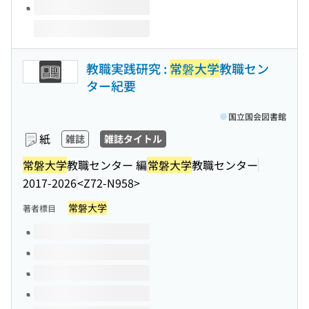
教職実践研究 :
常磐大学
教職セン
ター紀要
国立国会図書館
紙
雑誌
雑誌タイトル
常磐大学
教職センター 編
常磐大学
教職センター
2017-2026
<Z72-N958>
常磐大学
著者標目
このタイトルの巻号