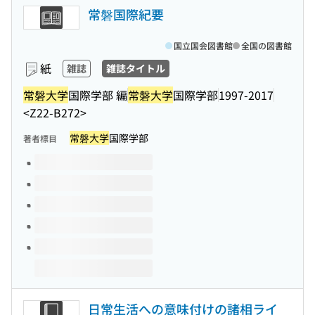
常磐国際紀要
国立国会図書館
全国の図書館
紙
雑誌
雑誌タイトル
常磐大学
国際学部 編
常磐大学
国際学部
1997-2017
<Z22-B272>
常磐大学
国際学部
著者標目
このタイトルの巻号
日常生活への意味付けの諸相ライ