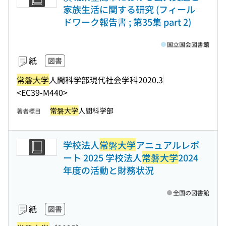
家族生活に関する研究 (フィール
ドワーク報告書 ; 第35集 part 2)
国立国会図書館
紙
図書
常磐大学
人間科学部現代社会学科
2020.3
<EC39-M440>
常磐大学
人間科学部
著者標目
学校法人
常磐大学
アニュアルレポ
ート 2025 学校法人
常磐大学
2024
年度の活動と財務状況
全国の図書館
紙
図書