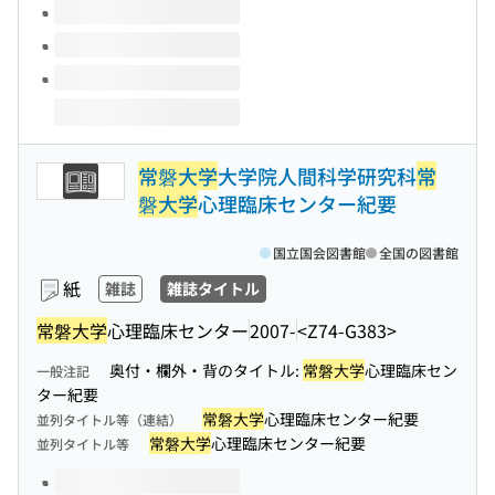
常磐大学
大学院人間科学研究科
常
磐大学
心理臨床センター紀要
国立国会図書館
全国の図書館
紙
雑誌
雑誌タイトル
常磐大学
心理臨床センター
2007-
<Z74-G383>
奥付・欄外・背のタイトル:
常磐大学
心理臨床セン
一般注記
ター紀要
常磐大学
心理臨床センター紀要
並列タイトル等（連結）
常磐大学
心理臨床センター紀要
並列タイトル等
このタイトルの巻号