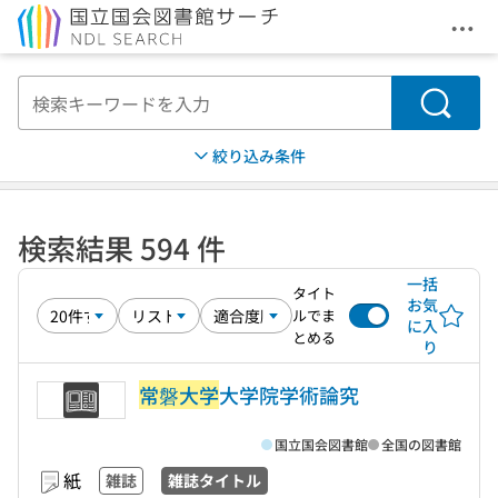
メニ
本文へ移動
検索
絞り込み条件
検索結果 594 件
一括
タイト
お気
ルでま
に入
とめる
り
常磐大学
大学院学術論究
国立国会図書館
全国の図書館
紙
雑誌
雑誌タイトル