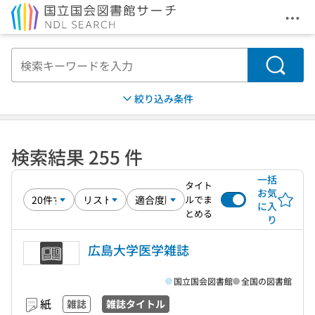
メニ
本文へ移動
検索
絞り込み条件
検索結果 255 件
一括
タイト
お気
ルでま
に入
とめる
り
広島大学医学雑誌
国立国会図書館
全国の図書館
紙
雑誌
雑誌タイトル