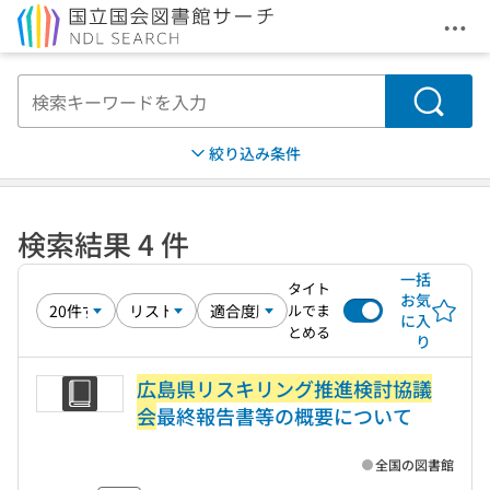
メニ
本文へ移動
検索
絞り込み条件
検索結果 4 件
一括
タイト
お気
ルでま
に入
とめる
り
広島県リスキリング推進検討協議
会
最終報告書等の概要について
全国の図書館