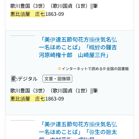
歌川豊国（3世）（歌川国貞（1世）||筆
恵比須屋 庄七
1863-09
「美伊達五節句花方揃侠気名弘
一名ほめことば」「幟鯉の鐘吉
河原崎権十郎 山崎屋三升」
インターネットで読める
全国の図書館
デジタル
文書・図像類
歌川豊国（3世）（歌川国貞（1世）||筆
恵比須屋 庄七
1863-09
「美伊達五節句花方揃侠気名弘
一名ほめことば」「弥生の雛太