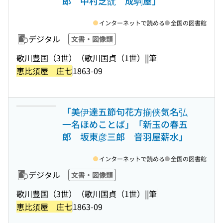
郎 中村芝翫 成駒屋」
インターネットで読める
全国の図書館
デジタル
文書・図像類
歌川豊国（3世）（歌川国貞（1世）||筆
恵比須屋 庄七
1863-09
「美伊達五節句花方揃侠気名弘
一名ほめことば」「新玉の春五
郎 坂東彦三郎 音羽屋薪水」
インターネットで読める
全国の図書館
デジタル
文書・図像類
歌川豊国（3世）（歌川国貞（1世）||筆
恵比須屋 庄七
1863-09