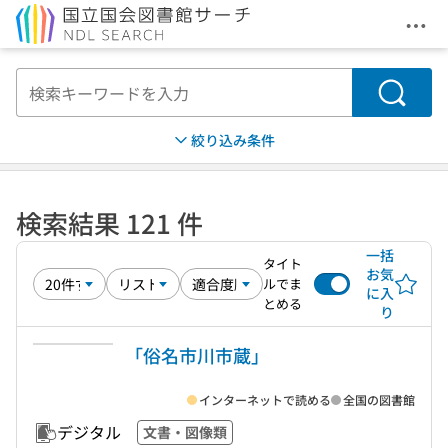
メニ
本文へ移動
検索
絞り込み条件
検索結果 121 件
一括
タイト
お気
ルでま
に入
とめる
り
「俗名市川市蔵」
インターネットで読める
全国の図書館
デジタル
文書・図像類