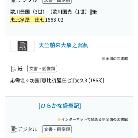
歌川豊国（3世）（歌川国貞（1世）||筆
恵比須屋 庄七
1863-02
天竺舶来大象之寫眞
全国の図書館
紙
文書・図像類
応需惺々坊圖
[恵比須屋庄七]
[文久3 (1863)]
[ひらかな盛衰記]
インターネットで読める
全国の図書館
デジタル
文書・図像類