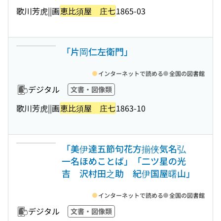
歌川芳虎||画
恵比須屋 庄七
1865-03
「片岡仁左衛門」
インターネットで読める
全国の図書館
デジタル
文書・図像類
歌川芳虎||画
恵比須屋 庄七
1863-10
「美伊達五節句花方揃侠気名弘
一名ほめことば」「二ツ星の光
吉 沢村田之助 紀伊国屋曙山」
インターネットで読める
全国の図書館
デジタル
文書・図像類