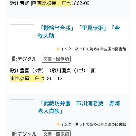
歌川芳虎||画
恵比須屋 庄七
1862-09
「擬絵当合戌」「里見伏姫」「金
鞠大助」
インターネットで読める
全国の図書館
デジタル
文書・図像類
歌川豊国（3世）（歌川国貞（1世）||画
恵比須屋 庄七
1861-12
「武蔵坊弁慶 市川海老蔵 寿海
老人白猿」
インターネットで読める
全国の図書館
デジタル
文書・図像類