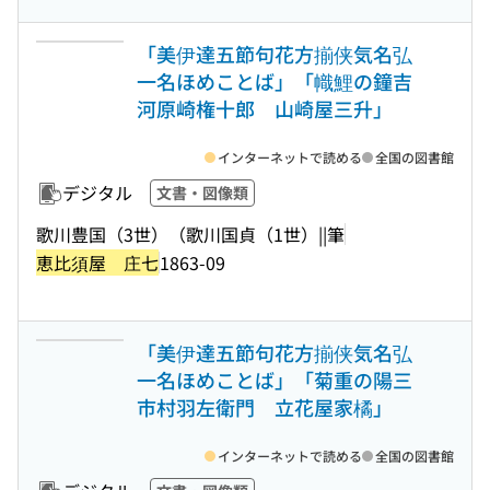
「美伊達五節句花方揃侠気名弘
一名ほめことば」「幟鯉の鐘吉
河原崎権十郎 山崎屋三升」
インターネットで読める
全国の図書館
デジタル
文書・図像類
歌川豊国（3世）（歌川国貞（1世）||筆
恵比須屋 庄七
1863-09
「美伊達五節句花方揃侠気名弘
一名ほめことば」「菊重の陽三
市村羽左衛門 立花屋家橘」
インターネットで読める
全国の図書館