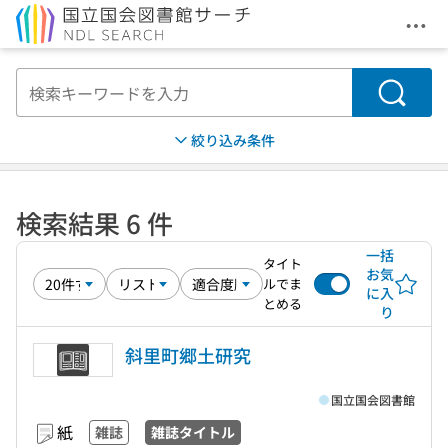
メニ
本文へ移動
検索
絞り込み条件
検索結果 6 件
一括
タイト
お気
ルでま
に入
とめる
り
斜里町郷土研究
国立国会図書館
紙
雑誌
雑誌タイトル